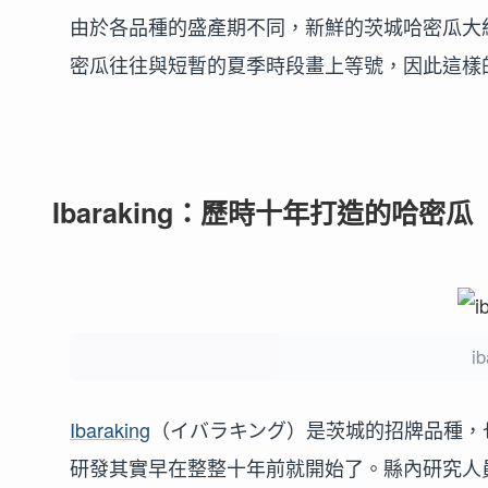
由於各品種的盛產期不同，新鮮的茨城哈密瓜大
密瓜往往與短暫的夏季時段畫上等號，因此這樣
Ibaraking：歷時十年打造的哈密瓜
i
Ibaraking
（イバラキング）是茨城的招牌品種，
研發其實早在整整十年前就開始了。縣內研究人