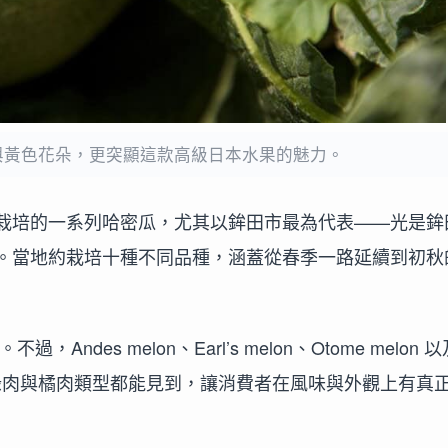
與黃色花朵，更突顯這款高級日本水果的魅力。
栽培的一系列哈密瓜，尤其以鉾田市最為代表——光是鉾
。當地約栽培十種不同品種，涵蓋從春季一路延續到初秋
過，Andes melon、Earl’s melon、Otome melon 
重視。綠肉與橘肉類型都能見到，讓消費者在風味與外觀上有真