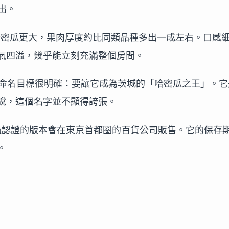
而出。
般春季哈密瓜更大，果肉厚度約比同類品種多出一成左右。口感
氣四溢，幾乎能立刻充滿整個房間。
g」的命名目標很明確：要讓它成為茨城的「哈密瓜之王」。它
說，這個名字並不顯得誇張。
質且通過認證的版本會在東京首都圈的百貨公司販售。它的保存
。