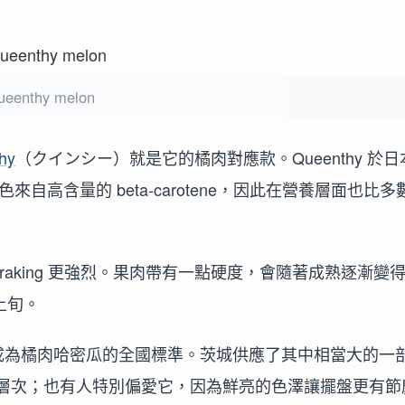
ueenthy melon
hy
（クインシー）就是它的橘肉對應款。Queenthy 於日
自高含量的 beta-carotene，因此在營養層面也比多
baraking 更強烈。果肉帶有一點硬度，會隨著成熟逐漸變
月上旬。
上已成為橘肉哈密瓜的全國標準。茨城供應了其中相當大的一
層次；也有人特別偏愛它，因為鮮亮的色澤讓擺盤更有節