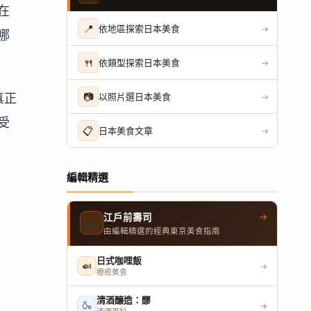
在
📍
依地區探索日本美食
→
哪
🍴
依類型探索日本美食
→
真正
📷
以照片選日本美食
→
受
📋
日本美食文章
→
編輯精選
→
江戶前壽司
🍣
由編輯精選的經典東京美食指南
日式咖哩飯
🍛
→
療癒美食
清酒釀造：醪
🍶
→