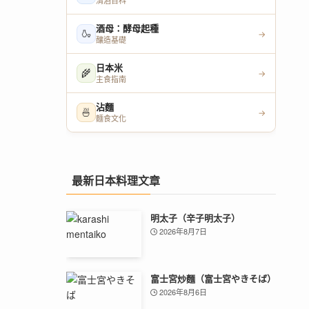
清酒百科
酒母：酵母起種
🍶
→
釀造基礎
日本米
🌾
→
主食指南
沾麵
🍜
→
麵食文化
最新日本料理文章
明太子（辛子明太子）
2026年8月7日
富士宮炒麵（富士宮やきそば）
2026年8月6日