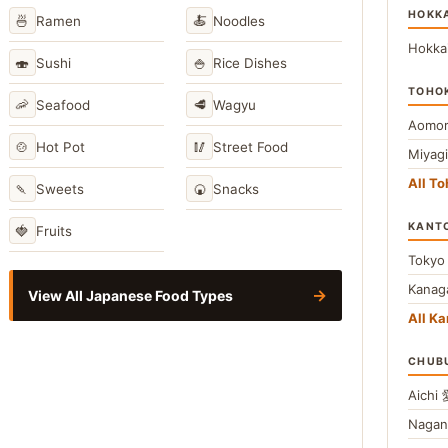
HOKK
🍜
🍝
Ramen
Noodles
Hokka
🍣
🍚
Sushi
Rice Dishes
TOHO
🦐
🥩
Seafood
Wagyu
Aomor
🍲
🥢
Hot Pot
Street Food
Miyag
All T
🍡
🍘
Sweets
Snacks
KANT
🍓
Fruits
Toky
Kana
→
View All Japanese Food Types
All Ka
CHUB
Aichi
Naga