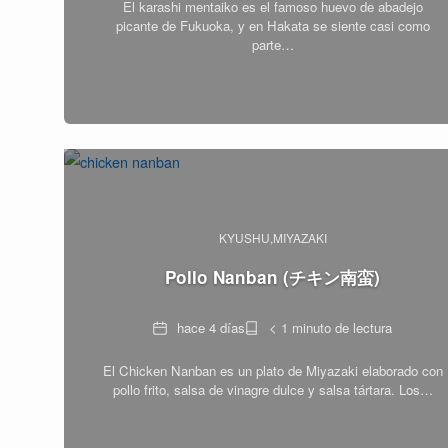
El karashi mentaiko es el famoso huevo de abadejo
lectura
picante de Fukuoka, y en Hakata se siente casi como
parte…
KYUSHU
MIYAZAKI
Pollo Nanban (チキン南蛮)
Fecha
Tiempo
hace 4 días
< 1 minuto de lectura
de
El Chicken Nanban es un plato de Miyazaki elaborado con
lectura
pollo frito, salsa de vinagre dulce y salsa tártara. Los…