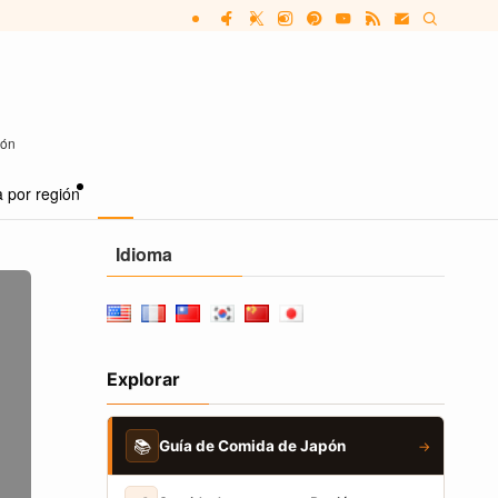
pón
 por región
Idioma
Explorar
📚
Guía de Comida de Japón
→