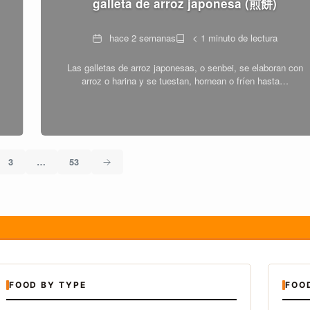
galleta de arroz japonesa (煎餅)
Fecha
Tiempo
hace 2 semanas
< 1 minuto de lectura
de
Las galletas de arroz japonesas, o senbei, se elaboran con
lectura
arroz o harina y se tuestan, hornean o fríen hasta…
3
…
53
FOOD BY TYPE
FOO