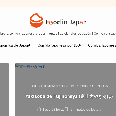
bre la comida japonesa y los alimentos tradicionales de Japón | Comida en Ja
onómica de Japón
Comida japonesa por tipo
Comida japonesa
CHUBU
COMIDA CALLEJERA JAPONESA
SHIZUOKA
Yakisoba de Fujinomiya (富士宮やきそば)
Fecha
Tiempo
hace 23 horas
2 minutos de lectura
de