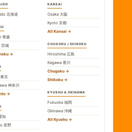
AIDO
KANSAI
ido
北海道
Osaka
大阪
Kyoto
京都
KU
All Kansai
i
青森
CHUGOKU / SHIKOKU
i
宮城
ohoku
Hiroshima
広島
Kagawa
香川
O
Chugoku
o
東京
Shikoku
gawa
神奈川
KYUSHU & OKINAWA
nto
Fukuoka
福岡
U
Okinawa
沖縄
愛知
All Kyushu
no
長野