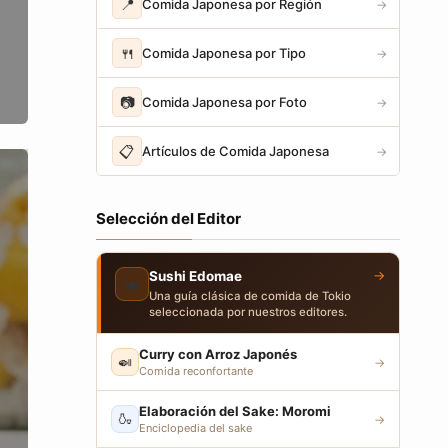
📍
Comida Japonesa por Región
→
🍴
Comida Japonesa por Tipo
→
📷
Comida Japonesa por Foto
→
📋
Artículos de Comida Japonesa
→
Selección del Editor
→
Sushi Edomae
🍣
Una guía clásica de comida de Tokio
seleccionada por nuestros editores.
Curry con Arroz Japonés
🍛
→
Comida reconfortante
Elaboración del Sake: Moromi
🍶
→
Enciclopedia del sake