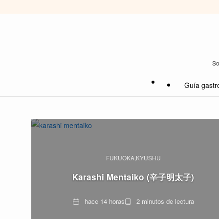
So
Guía gastr
FUKUOKA
KYUSHU
Karashi Mentaiko (辛子明太子)
Fecha
Tiempo
hace 14 horas
2 minutos de lectura
de