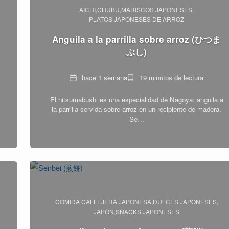
AICHI
CHUBU
MARISCOS JAPONESES
PLATOS JAPONESES DE ARROZ
Anguila a la parrilla sobre arroz (ひつま
ぶし)
Fecha
Tiempo
hace 1 semana
19 minutos de lectura
de
El hitsumabushi es una especialidad de Nagoya: anguila a
lectura
la parrilla servida sobre arroz en un recipiente de madera.
Se…
COMIDA CALLEJERA JAPONESA
DULCES JAPONESES
JAPÓN
SNACKS JAPONESES