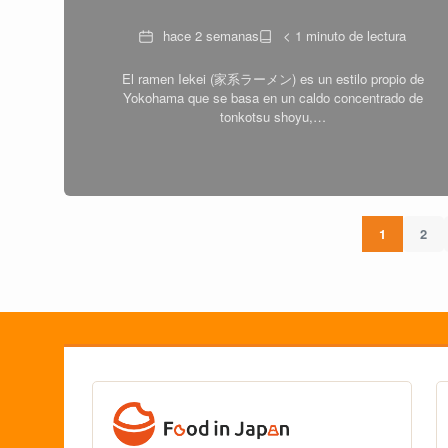
Fecha
Tiempo
hace 2 semanas
< 1 minuto de lectura
de
El ramen Iekei (家系ラーメン) es un estilo propio de
lectura
Yokohama que se basa en un caldo concentrado de
tonkotsu shoyu,…
1
2