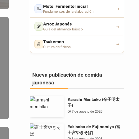
Moto: Fermento Inicial
🍶
→
Fundamentos de la elaboración
Arroz Japonés
🌾
→
Guía del alimento básico
Tsukemen
🍜
→
Cultura de fideos
Nueva publicación de comida
japonesa
Karashi Mentaiko (辛子明太
子)
7 de agosto de 2026
Yakisoba de Fujinomiya (富
士宮やきそば)
6 de agosto de 2026