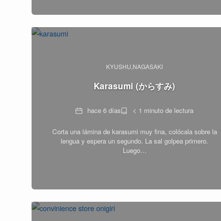
KYUSHU
NAGASAKI
Karasumi (からすみ)
Fecha
Tiempo
hace 6 días
< 1 minuto de lectura
de
Corta una lámina de karasumi muy fina, colócala sobre la
lectura
lengua y espera un segundo. La sal golpea primero.
Luego…