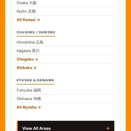
Osaka
大阪
Kyoto
京都
All Kansai
CHUGOKU / SHIKOKU
Hiroshima
広島
Kagawa
香川
Chugoku
Shikoku
KYUSHU & OKINAWA
Fukuoka
福岡
Okinawa
沖縄
食
All Kyushu
→
View All Areas