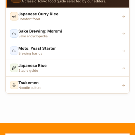
A classic Tokyo food guide selected by our editors.
Japanese Curry Rice
🍛
→
Comfort food
Sake Brewing: Moromi
🍶
→
Sake encyclopedia
Moto: Yeast Starter
🍶
→
Brewing basics
Japanese Rice
🌾
→
Staple guide
Tsukemen
🍜
→
Noodle culture