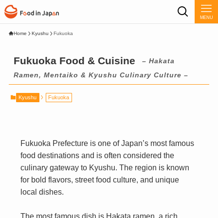
MENU
Home
Kyushu
Fukuoka
Fukuoka Food & Cuisine
– Hakata
Ramen, Mentaiko & Kyushu Culinary Culture –
Kyushu
Fukuoka
Fukuoka Prefecture is one of Japan’s most famous
food destinations and is often considered the
culinary gateway to Kyushu. The region is known
for bold flavors, street food culture, and unique
local dishes.
The most famous dish is Hakata ramen, a rich