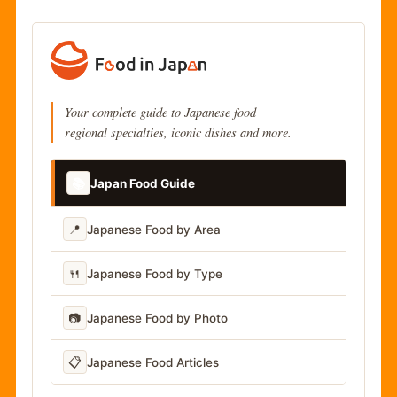
Your complete guide to Japanese food
regional specialties, iconic dishes and more.
📚
Japan Food Guide
📍
Japanese Food by Area
🍴
Japanese Food by Type
📷
Japanese Food by Photo
📋
Japanese Food Articles