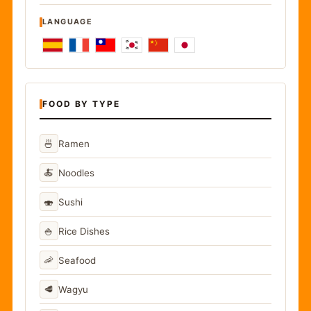
LANGUAGE
FOOD BY TYPE
🍜
Ramen
🍝
Noodles
🍣
Sushi
🍚
Rice Dishes
🦐
Seafood
🥩
Wagyu