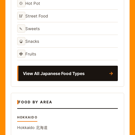
🍲
Hot Pot
🥢
Street Food
🍡
Sweets
🍘
Snacks
🍓
Fruits
→
View All Japanese Food Types
FOOD BY AREA
HOKKAIDO
Hokkaido
北海道