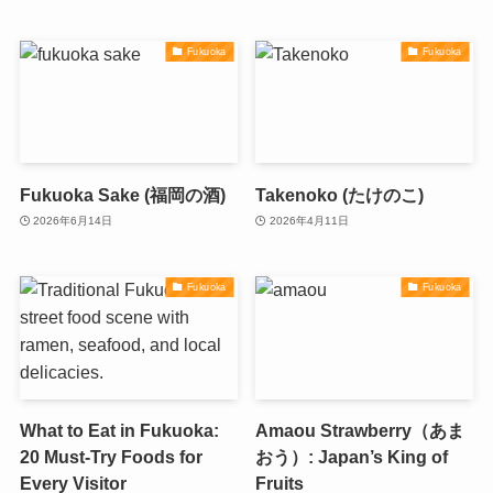
Fukuoka
Fukuoka
Fukuoka Sake (福岡の酒)
Takenoko (たけのこ)
2026年6月14日
2026年4月11日
Fukuoka
Fukuoka
What to Eat in Fukuoka:
Amaou Strawberry（あま
20 Must-Try Foods for
おう）: Japan’s King of
Every Visitor
Fruits