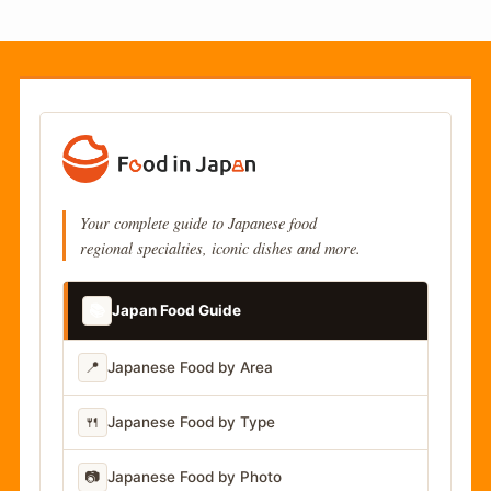
Your complete guide to Japanese food
regional specialties, iconic dishes and more.
📚
Japan Food Guide
📍
Japanese Food by Area
🍴
Japanese Food by Type
📷
Japanese Food by Photo