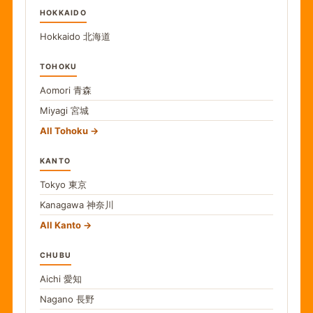
HOKKAIDO
Hokkaido
北海道
TOHOKU
Aomori
青森
Miyagi
宮城
All Tohoku
KANTO
Tokyo
東京
Kanagawa
神奈川
All Kanto
CHUBU
Aichi
愛知
Nagano
長野