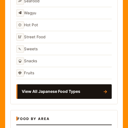
🦐
Seafood
🥩
Wagyu
🍲
Hot Pot
🥢
Street Food
🍡
Sweets
🍘
Snacks
🍓
Fruits
→
View All Japanese Food Types
FOOD BY AREA