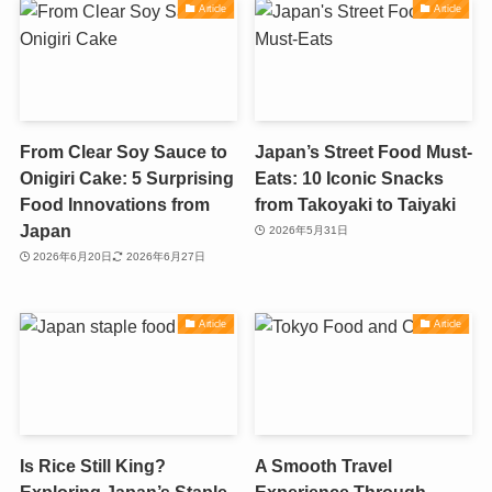
Article
Article
From Clear Soy Sauce to
Japan’s Street Food Must-
Onigiri Cake: 5 Surprising
Eats: 10 Iconic Snacks
Food Innovations from
from Takoyaki to Taiyaki
Japan
2026年5月31日
2026年6月20日
2026年6月27日
Article
Article
Is Rice Still King?
A Smooth Travel