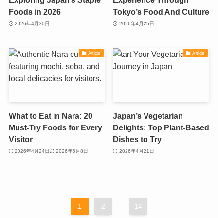
Exploring Japan’s Staple
Experience Through
Foods in 2026
Tokyo’s Food And Culture
2026年4月30日
2026年4月25日
Article
Article
What to Eat in Nara: 20
Japan’s Vegetarian
Must-Try Foods for Every
Delights: Top Plant-Based
Visitor
Dishes to Try
2026年4月24日
2026年6月8日
2026年4月21日
1
2
...
14