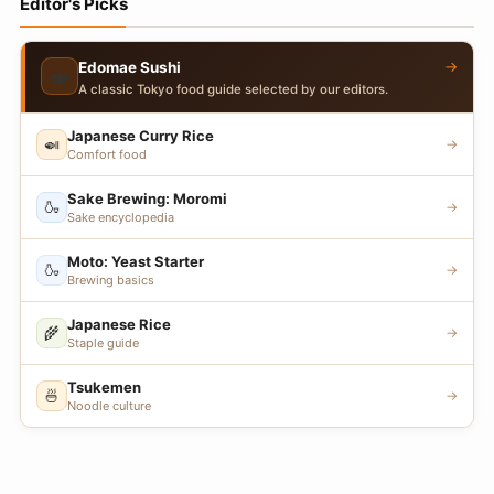
Editor's Picks
→
Edomae Sushi
🍣
A classic Tokyo food guide selected by our editors.
Japanese Curry Rice
🍛
→
Comfort food
Sake Brewing: Moromi
🍶
→
Sake encyclopedia
Moto: Yeast Starter
🍶
→
Brewing basics
Japanese Rice
🌾
→
Staple guide
Tsukemen
🍜
→
Noodle culture