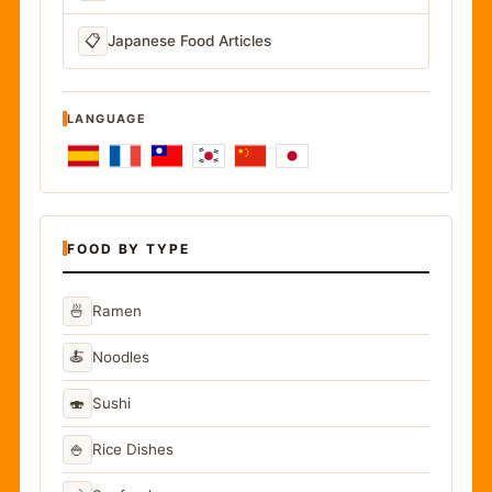
📋
Japanese Food Articles
LANGUAGE
FOOD BY TYPE
🍜
Ramen
🍝
Noodles
🍣
Sushi
🍚
Rice Dishes