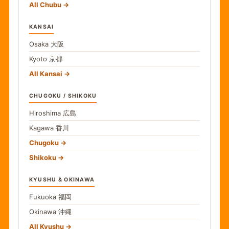
All Chubu
KANSAI
Osaka
大阪
Kyoto
京都
All Kansai
CHUGOKU / SHIKOKU
Hiroshima
広島
Kagawa
香川
Chugoku
Shikoku
KYUSHU & OKINAWA
Fukuoka
福岡
Okinawa
沖縄
All Kyushu