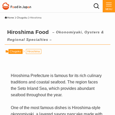
MENU
Home
Chugoku
Hiroshima
Hiroshima Food
– Okonomiyaki, Oysters &
Regional Specialties –
Chugoku
Hiroshima
Hiroshima Prefecture is famous for its rich culinary
traditions and coastal seafood. The region faces
the Seto Inland Sea, which provides abundant
seafood throughout the year.
One of the most famous dishes is Hiroshima-style
okonomiyaki, a layered savory pancake made with