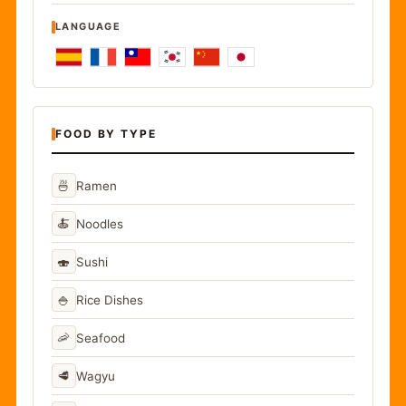
LANGUAGE
FOOD BY TYPE
🍜
Ramen
🍝
Noodles
🍣
Sushi
🍚
Rice Dishes
🦐
Seafood
🥩
Wagyu