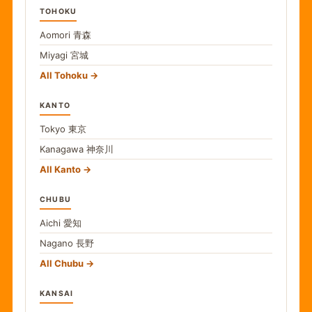
TOHOKU
Aomori
青森
Miyagi
宮城
All Tohoku
KANTO
Tokyo
東京
Kanagawa
神奈川
All Kanto
CHUBU
Aichi
愛知
Nagano
長野
All Chubu
KANSAI