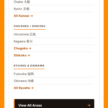
Osaka
大阪
Kyoto
京都
All Kansai
CHUGOKU / SHIKOKU
Hiroshima
広島
Kagawa
香川
Chugoku
Shikoku
KYUSHU & OKINAWA
Fukuoka
福岡
Okinawa
沖縄
食
All Kyushu
→
View All Areas