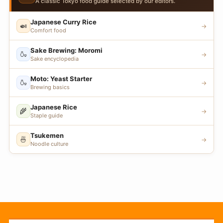
A classic Tokyo food guide selected by our editors.
Japanese Curry Rice
🍛
→
Comfort food
Sake Brewing: Moromi
🍶
→
Sake encyclopedia
Moto: Yeast Starter
🍶
→
Brewing basics
Japanese Rice
🌾
→
Staple guide
Tsukemen
🍜
→
Noodle culture