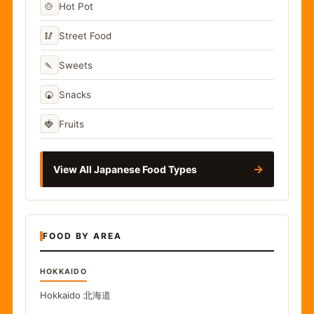
🍲
Hot Pot
🥢
Street Food
🍡
Sweets
🍘
Snacks
🍓
Fruits
→
View All Japanese Food Types
FOOD BY AREA
HOKKAIDO
Hokkaido
北海道