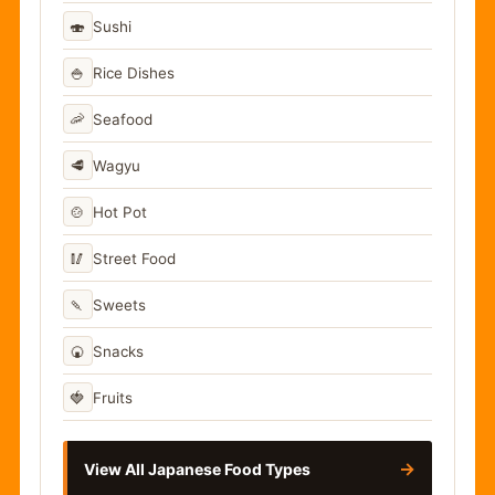
🍣
Sushi
🍚
Rice Dishes
🦐
Seafood
🥩
Wagyu
🍲
Hot Pot
🥢
Street Food
🍡
Sweets
🍘
Snacks
🍓
Fruits
→
View All Japanese Food Types