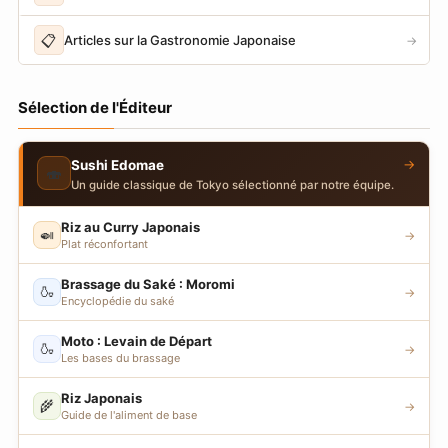
📋
Articles sur la Gastronomie Japonaise
→
Sélection de l'Éditeur
→
Sushi Edomae
🍣
Un guide classique de Tokyo sélectionné par notre équipe.
Riz au Curry Japonais
🍛
→
Plat réconfortant
Brassage du Saké : Moromi
🍶
→
Encyclopédie du saké
Moto : Levain de Départ
🍶
→
Les bases du brassage
Riz Japonais
🌾
→
Guide de l'aliment de base