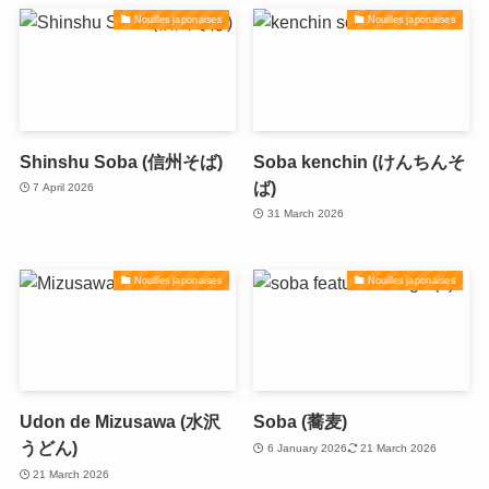
Nouilles japonaises
Nouilles japonaises
Shinshu Soba (信州そば)
Soba kenchin (けんちんそ
ば)
7 April 2026
31 March 2026
Nouilles japonaises
Nouilles japonaises
Udon de Mizusawa (水沢
Soba (蕎麦)
うどん)
6 January 2026
21 March 2026
21 March 2026