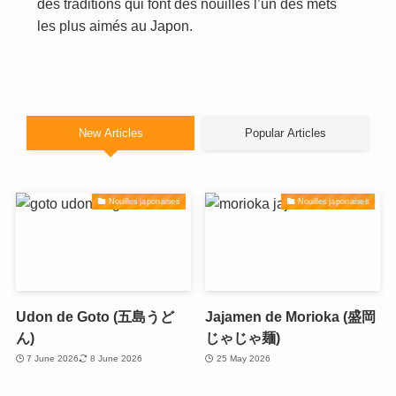
des traditions qui font des nouilles l’un des mets
les plus aimés au Japon.
New Articles
Popular Articles
Nouilles japonaises
Nouilles japonaises
Udon de Goto (五島うど
Jajamen de Morioka (盛岡
ん)
じゃじゃ麺)
7 June 2026
8 June 2026
25 May 2026