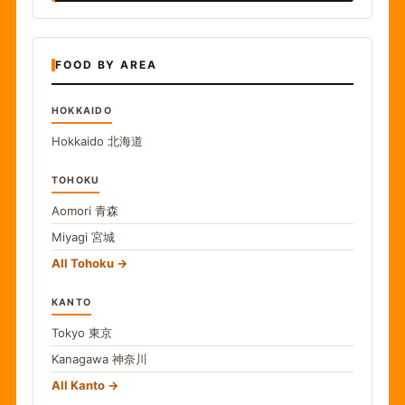
FOOD BY AREA
HOKKAIDO
Hokkaido
北海道
TOHOKU
Aomori
青森
Miyagi
宮城
All Tohoku
KANTO
Tokyo
東京
Kanagawa
神奈川
All Kanto