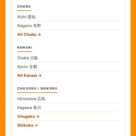
CHUBU
Aichi
愛知
Nagano
長野
All Chubu
KANSAI
Osaka
大阪
Kyoto
京都
All Kansai
CHUGOKU / SHIKOKU
Hiroshima
広島
Kagawa
香川
Chugoku
Shikoku