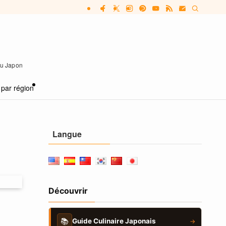
 au Japon
 par région
Langue
Découvrir
📚
Guide Culinaire Japonais
→