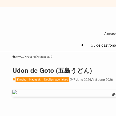
À propos
Guide gastron
ホーム
Kyushu
Nagasaki
Udon de Goto (五島うどん)
Kyushu
Nagasaki
Nouilles japonaises
7 June 2026
8 June 2026