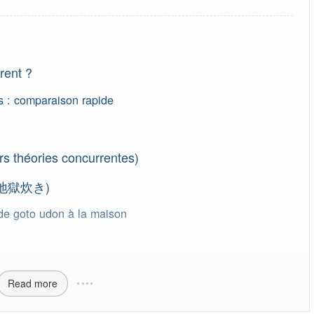
rent ?
s : comparaison rapide
urs théories concurrentes)
i (地獄炊き)
de goto udon à la maison
Read more