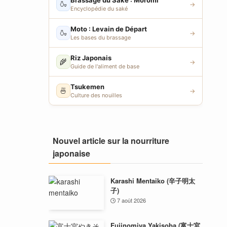
Brassage du Saké : Moromi
🍶
→
Encyclopédie du saké
Moto : Levain de Départ
🍶
→
Les bases du brassage
Riz Japonais
🌾
→
Guide de l'aliment de base
Tsukemen
🍜
→
Culture des nouilles
Nouvel article sur la nourriture
japonaise
Karashi Mentaiko (辛子明太
子)
7 août 2026
Fujinomiya Yakisoba (富士宮