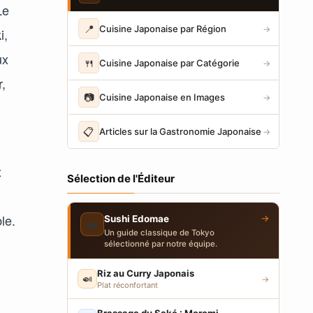
Le
📍
Cuisine Japonaise par Région
→
i,
ux
🍴
Cuisine Japonaise par Catégorie
→
,
📷
Cuisine Japonaise en Images
→
📋
Articles sur la Gastronomie Japonaise
→
x
Sélection de l'Éditeur
le.
→
Sushi Edomae
🍣
Un guide classique de Tokyo
sélectionné par notre équipe.
Riz au Curry Japonais
🍛
→
Plat réconfortant