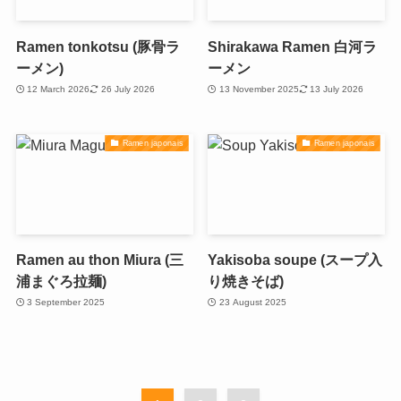
Ramen tonkotsu (豚骨ラ
Shirakawa Ramen 白河ラ
ーメン)
ーメン
12 March 2026
26 July 2026
13 November 2025
13 July 2026
Ramen japonais
Ramen japonais
Ramen au thon Miura (三
Yakisoba soupe (スープ入
浦まぐろ拉麺)
り焼きそば)
3 September 2025
23 August 2025