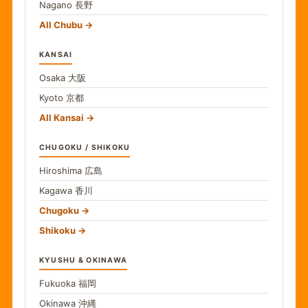
Nagano
長野
All Chubu
KANSAI
Osaka
大阪
Kyoto
京都
All Kansai
CHUGOKU / SHIKOKU
Hiroshima
広島
Kagawa
香川
Chugoku
Shikoku
KYUSHU & OKINAWA
Fukuoka
福岡
Okinawa
沖縄