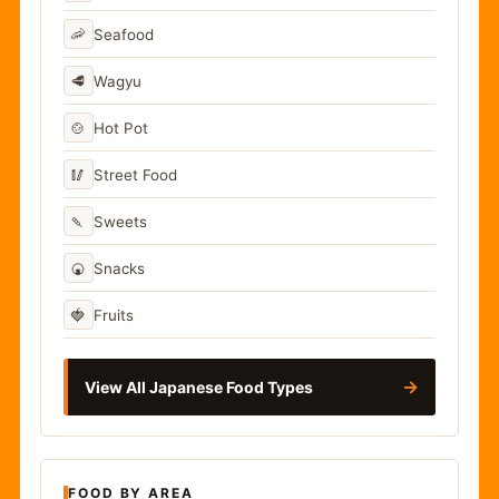
🦐
Seafood
🥩
Wagyu
🍲
Hot Pot
🥢
Street Food
🍡
Sweets
🍘
Snacks
🍓
Fruits
→
View All Japanese Food Types
FOOD BY AREA