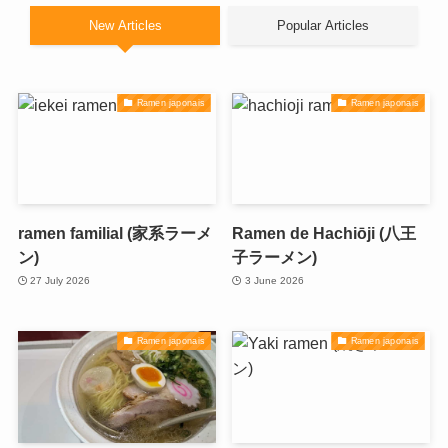
New Articles
Popular Articles
Ramen japonais
Ramen japonais
ramen familial (家系ラーメ
Ramen de Hachiōji (八王
ン)
子ラーメン)
27 July 2026
3 June 2026
Ramen japonais
Ramen japonais