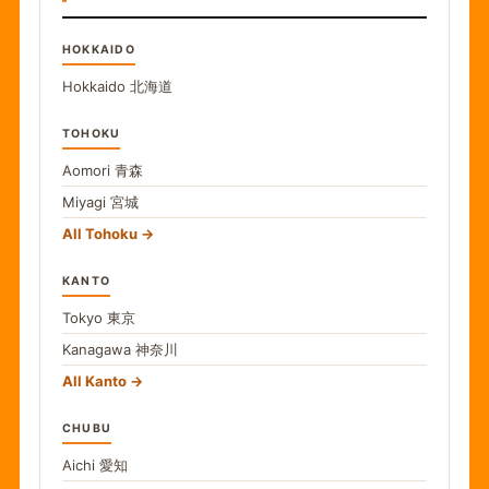
HOKKAIDO
Hokkaido
北海道
TOHOKU
Aomori
青森
Miyagi
宮城
All Tohoku
KANTO
Tokyo
東京
Kanagawa
神奈川
All Kanto
CHUBU
Aichi
愛知