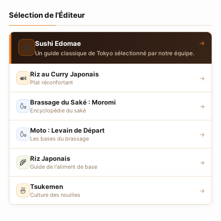
Sélection de l'Éditeur
→
Sushi Edomae
🍣
Un guide classique de Tokyo sélectionné par notre équipe.
Riz au Curry Japonais
🍛
→
Plat réconfortant
Brassage du Saké : Moromi
🍶
→
Encyclopédie du saké
Moto : Levain de Départ
🍶
→
Les bases du brassage
Riz Japonais
🌾
→
Guide de l'aliment de base
Tsukemen
🍜
→
Culture des nouilles