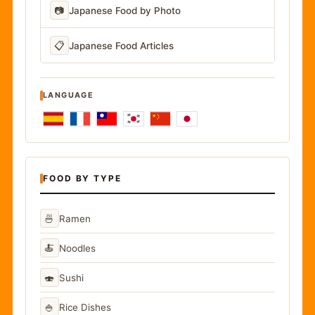
📷
Japanese Food by Photo
📋
Japanese Food Articles
LANGUAGE
FOOD BY TYPE
🍜
Ramen
🍝
Noodles
🍣
Sushi
🍚
Rice Dishes