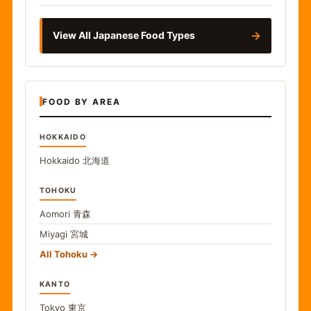
→
View All Japanese Food Types
FOOD BY AREA
HOKKAIDO
Hokkaido
北海道
TOHOKU
Aomori
青森
Miyagi
宮城
All Tohoku
KANTO
Tokyo
東京