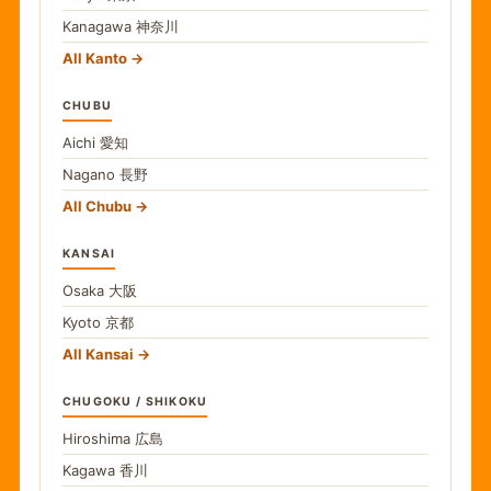
Kanagawa
神奈川
All Kanto
CHUBU
Aichi
愛知
Nagano
長野
All Chubu
KANSAI
Osaka
大阪
Kyoto
京都
All Kansai
CHUGOKU / SHIKOKU
Hiroshima
広島
Kagawa
香川