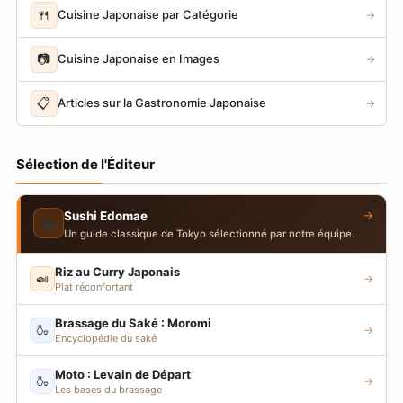
🍴
Cuisine Japonaise par Catégorie
→
📷
Cuisine Japonaise en Images
→
📋
Articles sur la Gastronomie Japonaise
→
Sélection de l'Éditeur
→
Sushi Edomae
🍣
Un guide classique de Tokyo sélectionné par notre équipe.
Riz au Curry Japonais
🍛
→
Plat réconfortant
Brassage du Saké : Moromi
🍶
→
Encyclopédie du saké
Moto : Levain de Départ
🍶
→
Les bases du brassage