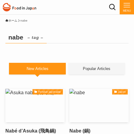
MENU
ホーム
nabe
nabe
– tag –
New Articles
Popular Articles
Fondue japonaise
Japon
Nabé d’Asuka (飛鳥鍋)
Nabe (鍋)