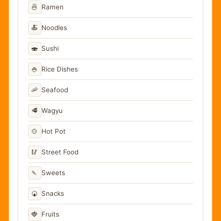
🍜
Ramen
🍝
Noodles
🍣
Sushi
🍚
Rice Dishes
🦐
Seafood
🥩
Wagyu
🍲
Hot Pot
🥢
Street Food
🍡
Sweets
🍘
Snacks
🍓
Fruits