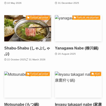
10 May 2026
31 December 2025
Fondue japonaise
Fruits de mer japonais
Shabu-Shabu (しゃぶしゃ
Yanagawa Nabe (柳川鍋)
ぶ)
20 August 2025
22 October 2025
31 March 2026
Fondue japonaise
Aichi
Motsunabe (もつ鍋)
Ieyasu takagari nabe (家康