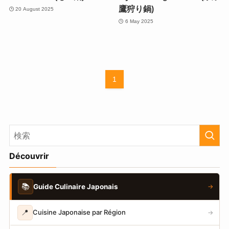
鷹狩り鍋)
20 August 2025
6 May 2025
1
Découvrir
📚
Guide Culinaire Japonais
→
📍
Cuisine Japonaise par Région
→