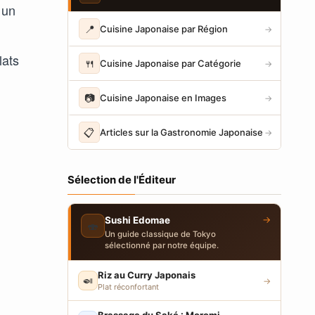
 un
📍
Cuisine Japonaise par Région
→
lats
🍴
Cuisine Japonaise par Catégorie
→
📷
Cuisine Japonaise en Images
→
📋
Articles sur la Gastronomie Japonaise
→
Sélection de l'Éditeur
→
Sushi Edomae
🍣
Un guide classique de Tokyo
sélectionné par notre équipe.
Riz au Curry Japonais
🍛
→
Plat réconfortant