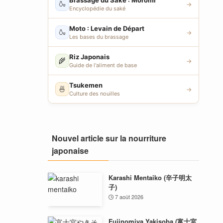
Brassage du Saké : Moromi
🍶
→
Encyclopédie du saké
Moto : Levain de Départ
🍶
→
Les bases du brassage
Riz Japonais
🌾
→
Guide de l'aliment de base
Tsukemen
🍜
→
Culture des nouilles
Nouvel article sur la nourriture
japonaise
Karashi Mentaiko (辛子明太
子)
7 août 2026
Fujinomiya Yakisoba (富士宮