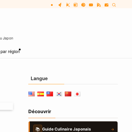
 au Japon
 par région
Langue
Découvrir
📚
Guide Culinaire Japonais
→