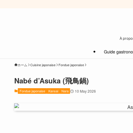
À propos
Guide gastron
ホーム
Cuisine japonaise
Fondue japonaise
Nabé d’Asuka (飛鳥鍋)
Fondue japonaise
Kansai
Nara
10 May 2026