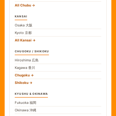
All Chubu
KANSAI
Osaka
大阪
Kyoto
京都
All Kansai
CHUGOKU / SHIKOKU
Hiroshima
広島
Kagawa
香川
Chugoku
Shikoku
KYUSHU & OKINAWA
Fukuoka
福岡
Okinawa
沖縄