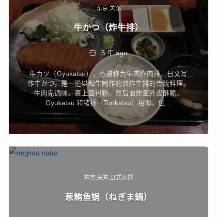
东京
关东
牛かつ（炸牛排）
Date
5 年 ago
牛カツ（Gyukatsu），也被称为牛肉炸肉排，日文写
作牛かつ，是一道以和牛制作的油炸牛排的传统料理。
牛肉先调味、裹上面包粉，然后油炸至外皮酥脆。
Gyukatsu 和猪排（Tonkatsu）相似，但…
东京
关东
日式火锅
葱鲔鱼锅（ねぎま鍋）