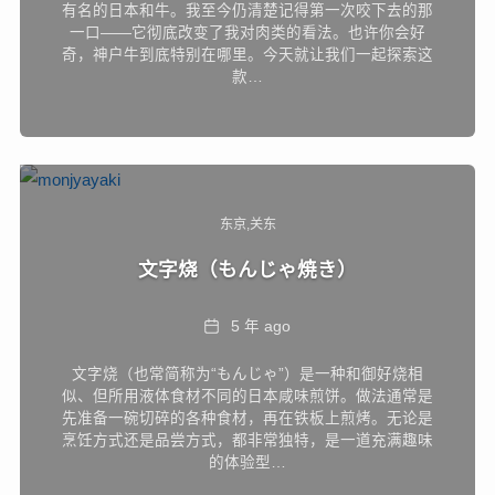
有名的日本和牛。我至今仍清楚记得第一次咬下去的那
一口——它彻底改变了我对肉类的看法。也许你会好
奇，神户牛到底特别在哪里。今天就让我们一起探索这
款…
东京
关东
文字烧（もんじゃ焼き）
Date
5 年 ago
文字烧（也常简称为“もんじゃ”）是一种和御好烧相
似、但所用液体食材不同的日本咸味煎饼。做法通常是
先准备一碗切碎的各种食材，再在铁板上煎烤。无论是
烹饪方式还是品尝方式，都非常独特，是一道充满趣味
的体验型…