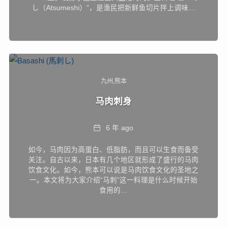
し（Atsumeshi）”，是渔民把新鲜鱼切片拌上调味…
九州
熊本
马肉刺身
Date
6 年 ago
如今，马肉因为高蛋白、低脂肪，而且可以生食而备受
关注。自古以来，日本有几个地区就形成了盛行的马肉
饮食文化。如今，熊本可以说是马肉饮食文化的圣地之
一。本文将为大家介绍“马刺”这一料理是什么时候开始
食用的…