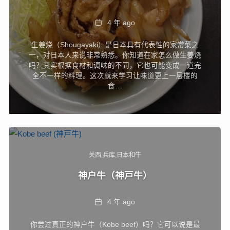
Date
4 年 ago
生姜烧（Shougayaki）是日本具有代表性的家常菜之
一，对日本人来说非常熟悉。你知道在家怎么做生姜烧
吗？其实根据食材和调味的不同，它也可能变成一道完
全不一样的料理。这次就来学习让味道更上一层楼的
食…
关西
兵库
日本和牛
神户牛（神戸牛）
Date
4 年 ago
你尝过真正的神户牛（Kobe beef）吗？它可以说是最