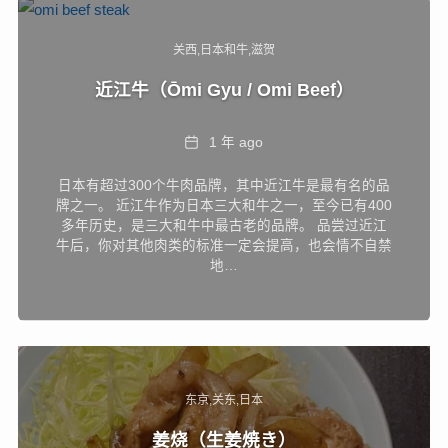
关西
日本和牛
滋贺
近江牛（Ōmi Gyu / Omi Beef）
Date
1 年 ago
日本有超过300个牛肉品牌，其中近江牛是最有名的品
牌之一。 近江牛作为日本三大和牛之一，至今已有400
多年历史，是三大和牛中最古老的品牌。 品尝过近江
牛后，你对其他肉类的标准一定会提高，也会情不自禁
地…
东京
关东
日本
姜烧（生姜焼き）