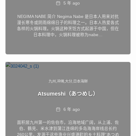
Date
5 年 ago
NEGIMA NABE 简介 Negima Nabe 是日本人用来对抗
漫长寒冬或阴雨绵绵日子的料理之一。日本人热爱各式
各样的火锅料理。火锅这种烹饪方式起源于中国，但在
日本料理中，火锅料理被称为nabe…
九州
冲绳
大分
日本海鲜
Atsumeshi（あつめし）
Date
6 年 ago
面积居九州第一的佐伯市，沿海地域广阔，从上浦、佐
伯、鶴見、米水津到蒲江连绵的多岛海海岸线总长约
260公里。发源于这些渔业兴盛港町的乡土料理“あつめ