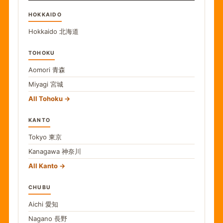
HOKKAIDO
Hokkaido
北海道
TOHOKU
Aomori
青森
Miyagi
宮城
All Tohoku
KANTO
Tokyo
東京
Kanagawa
神奈川
All Kanto
CHUBU
Aichi
愛知
Nagano
長野