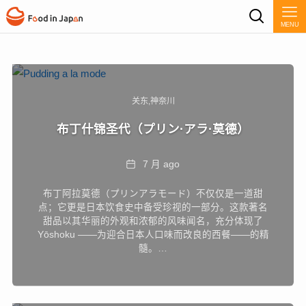
MENU
关东
神奈川
布丁什锦圣代（プリン·アラ·莫德）
Date
7 月 ago
布丁阿拉莫德（プリンアラモード）不仅仅是一道甜
点；它更是日本饮食史中备受珍视的一部分。这款著名
甜品以其华丽的外观和浓郁的风味闻名，充分体现了
Yōshoku ——为迎合日本人口味而改良的西餐——的精
髓。…