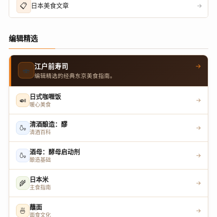
📋
日本美食文章
→
编辑精选
→
江户前寿司
🍣
编辑精选的经典东京美食指南。
日式咖喱饭
🍛
→
暖心美食
清酒酿造：醪
🍶
→
清酒百科
酒母：酵母启动剂
🍶
→
酿造基础
日本米
🌾
→
主食指南
蘸面
🍜
→
面食文化