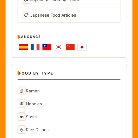
📋
Japanese Food Articles
LANGUAGE
FOOD BY TYPE
🍜
Ramen
🍝
Noodles
🍣
Sushi
🍚
Rice Dishes