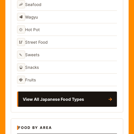
🦐
Seafood
🥩
Wagyu
🍲
Hot Pot
🥢
Street Food
🍡
Sweets
🍘
Snacks
🍓
Fruits
→
View All Japanese Food Types
FOOD BY AREA