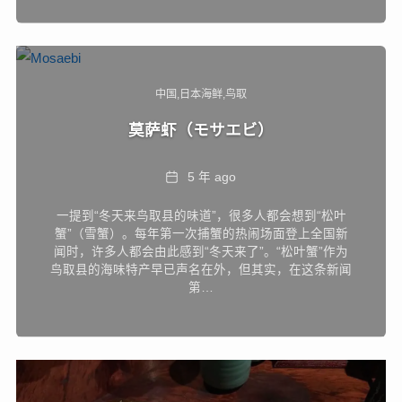
中国
日本海鲜
鸟取
莫萨虾（モサエビ）
Date
5 年 ago
一提到“冬天来鸟取县的味道”，很多人都会想到“松叶
蟹”（雪蟹）。每年第一次捕蟹的热闹场面登上全国新
闻时，许多人都会由此感到“冬天来了”。“松叶蟹”作为
鸟取县的海味特产早已声名在外，但其实，在这条新闻
第…