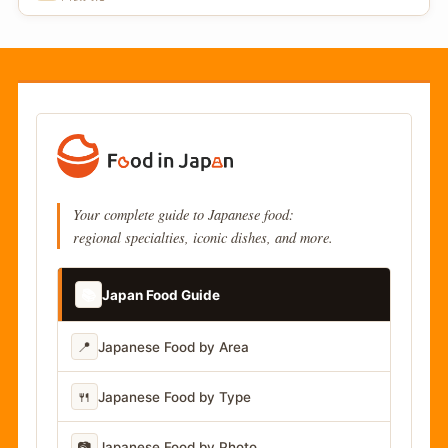
Your complete guide to Japanese food:
regional specialties, iconic dishes, and more.
📚
Japan Food Guide
📍
Japanese Food by Area
🍴
Japanese Food by Type
📷
Japanese Food by Photo