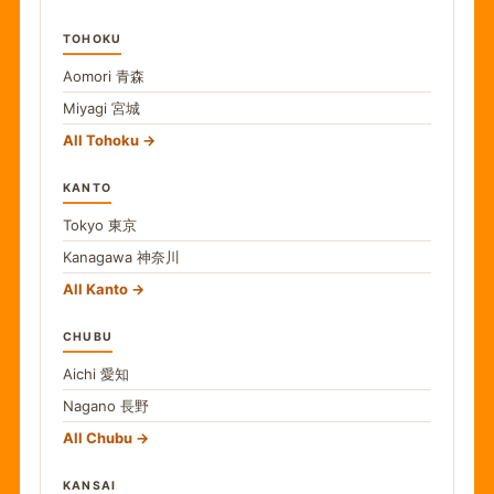
TOHOKU
Aomori
青森
Miyagi
宮城
All Tohoku
KANTO
Tokyo
東京
Kanagawa
神奈川
All Kanto
CHUBU
Aichi
愛知
Nagano
長野
All Chubu
KANSAI