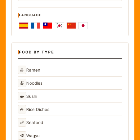
LANGUAGE
FOOD BY TYPE
🍜
Ramen
🍝
Noodles
🍣
Sushi
🍚
Rice Dishes
🦐
Seafood
🥩
Wagyu