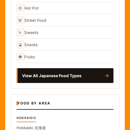
🍲
Hot Pot
🥢
Street Food
🍡
Sweets
🍘
Snacks
🍓
Fruits
→
View All Japanese Food Types
FOOD BY AREA
HOKKAIDO
Hokkaido
北海道