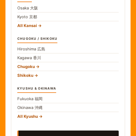
Osaka
大阪
Kyoto
京都
All Kansai
CHUGOKU / SHIKOKU
Hiroshima
広島
Kagawa
香川
Chugoku
Shikoku
KYUSHU & OKINAWA
Fukuoka
福岡
Okinawa
沖縄
All Kyushu