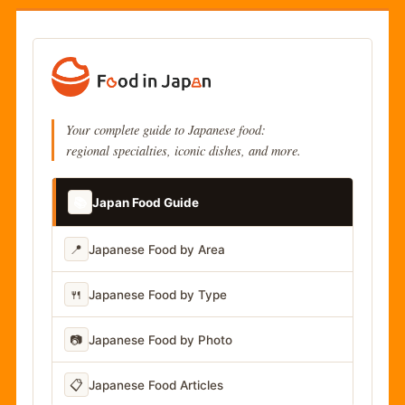
Your complete guide to Japanese food:
regional specialties, iconic dishes, and more.
📚
Japan Food Guide
📍
Japanese Food by Area
🍴
Japanese Food by Type
📷
Japanese Food by Photo
📋
Japanese Food Articles