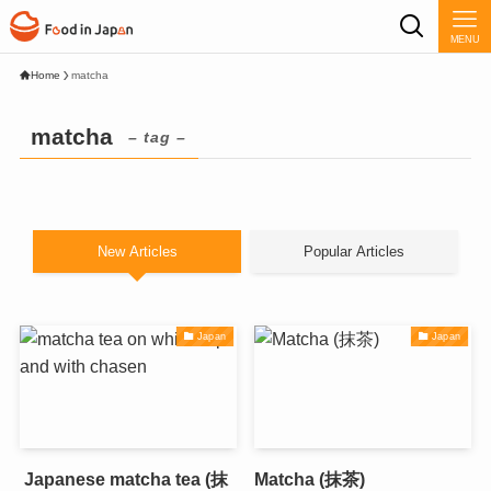
MENU
Home
matcha
matcha
– tag –
New Articles
Popular Articles
Japan
Japan
Japanese matcha tea (抹
Matcha (抹茶)