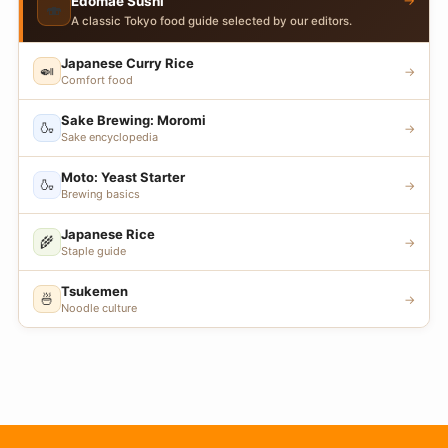
→
Edomae Sushi
🍣
A classic Tokyo food guide selected by our editors.
Japanese Curry Rice
🍛
→
Comfort food
Sake Brewing: Moromi
🍶
→
Sake encyclopedia
Moto: Yeast Starter
🍶
→
Brewing basics
Japanese Rice
🌾
→
Staple guide
Tsukemen
🍜
→
Noodle culture