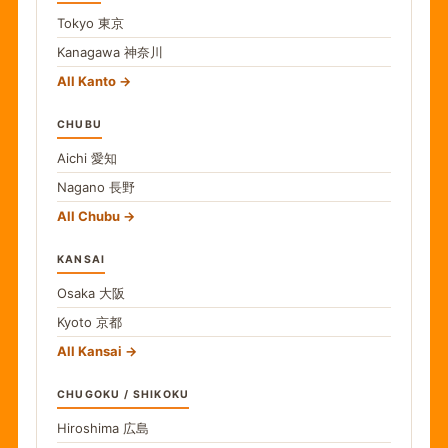
Tokyo
東京
Kanagawa
神奈川
All Kanto
CHUBU
Aichi
愛知
Nagano
長野
All Chubu
KANSAI
Osaka
大阪
Kyoto
京都
All Kansai
CHUGOKU / SHIKOKU
Hiroshima
広島