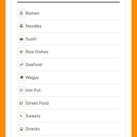
🍜
Ramen
🍝
Noodles
🍣
Sushi
🍚
Rice Dishes
🦐
Seafood
🥩
Wagyu
🍲
Hot Pot
🥢
Street Food
🍡
Sweets
🍘
Snacks