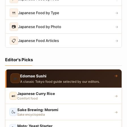
🍴
Japanese Food by Type
→
📷
Japanese Food by Photo
→
📋
Japanese Food Articles
→
Editor's Picks
→
Edomae Sushi
🍣
A classic Tokyo food guide selected by our editors.
Japanese Curry Rice
🍛
→
Comfort food
Sake Brewing: Moromi
🍶
→
Sake encyclopedia
Moto: Yeast Starter