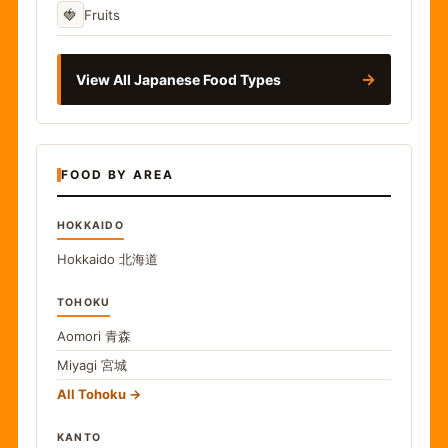
🍓
Fruits
→
View All Japanese Food Types
FOOD BY AREA
HOKKAIDO
Hokkaido
北海道
TOHOKU
Aomori
青森
Miyagi
宮城
All Tohoku
KANTO