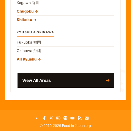
Kagawa
香川
Chugoku
Shikoku
KYUSHU & OKINAWA
Fukuoka
福岡
Okinawa
沖縄
食
All Kyushu
→
View All Areas
©
2019-2026 Food in Japan.org