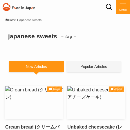
MENU
Home
japanese sweets
japanese sweets
– tag –
New Articles
Popular Articles
Tokyo
Japan
Cream bread (クリームパ
Unbaked cheesecake (レ