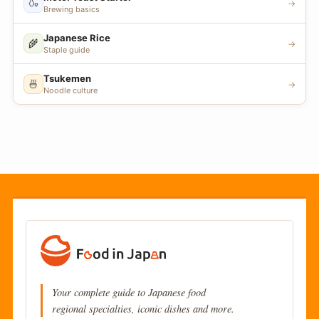
🍶
→
Brewing basics
Japanese Rice
🌾
→
Staple guide
Tsukemen
🍜
→
Noodle culture
Your complete guide to Japanese food
regional specialties, iconic dishes and more.