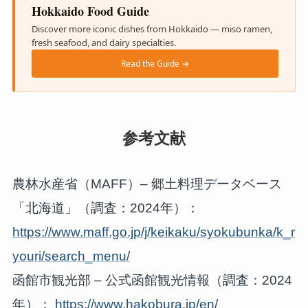
Hokkaido Food Guide
Discover more iconic dishes from Hokkaido — miso ramen,
fresh seafood, and dairy specialties.
Read the Guide →
参考文献
農林水産省（MAFF）– 郷土料理データベース
「北海道」（調査：2024年）：
https://www.maff.go.jp/j/keikaku/syokubunka/k_r
youri/search_menu/
函館市観光部 – 公式函館観光情報（調査：2024
年）：
https://www.hakobura.jp/en/