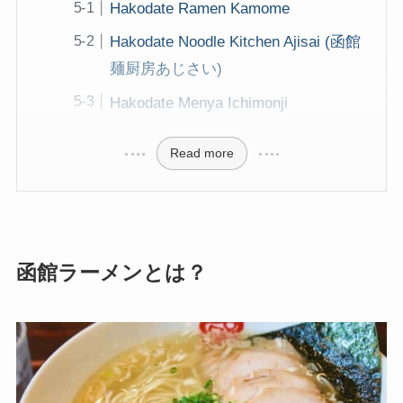
Hakodate Ramen Kamome
Hakodate Noodle Kitchen Ajisai (函館
麺厨房あじさい)
Hakodate Menya Ichimonji
Read more
函館ラーメンとは？