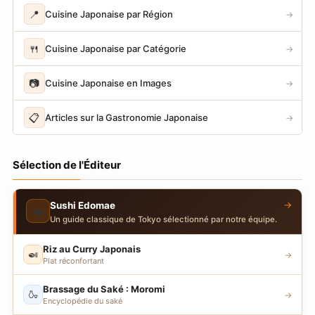
📍
Cuisine Japonaise par Région
→
🍴
Cuisine Japonaise par Catégorie
→
📷
Cuisine Japonaise en Images
→
📋
Articles sur la Gastronomie Japonaise
→
Sélection de l'Éditeur
→
Sushi Edomae
🍣
Un guide classique de Tokyo sélectionné par notre équipe.
Riz au Curry Japonais
🍛
→
Plat réconfortant
Brassage du Saké : Moromi
🍶
→
Encyclopédie du saké