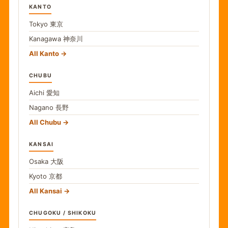
KANTO
Tokyo
東京
Kanagawa
神奈川
All Kanto
CHUBU
Aichi
愛知
Nagano
長野
All Chubu
KANSAI
Osaka
大阪
Kyoto
京都
All Kansai
CHUGOKU / SHIKOKU