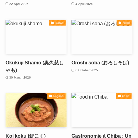
22 April 2026
4 April 2026
Ibaraki
Fukui
Okukuji Shamo (奥久慈し
Oroshi soba (おろしそば)
ゃも)
6 October 2025
30 March 2026
Nagano
Chiba
Koi koku (鯉こく)
Gastronomie à Chiba : Un