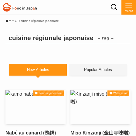
MENU
ホーム
cuisine régionale japonaise
cuisine régionale japonaise
– tag –
New Articles
Popular Articles
Fondue japonaise
Wakayama
Nabé au canard (鴨鍋)
Miso Kinzanji (金山寺味噌)