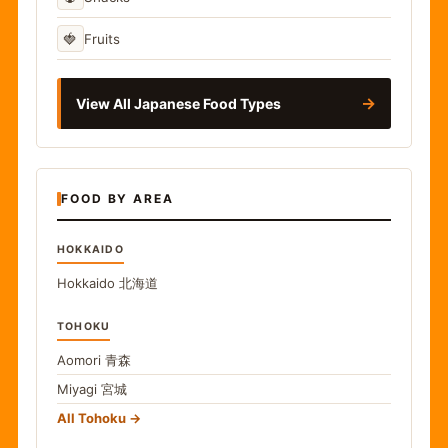
🍓
Fruits
→
View All Japanese Food Types
FOOD BY AREA
HOKKAIDO
Hokkaido
北海道
TOHOKU
Aomori
青森
Miyagi
宮城
All Tohoku