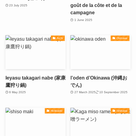
goût de la côte et de la
23 July 2025
campagne
1 June 2025
Aichi
Okinawa
Ieyasu takagari nabe (家康
l’oden d’Okinawa (沖縄お
鷹狩り鍋)
でん)
6 May 2025
27 March 2025
10 September 2025
Hokkaidō
Ishikawa