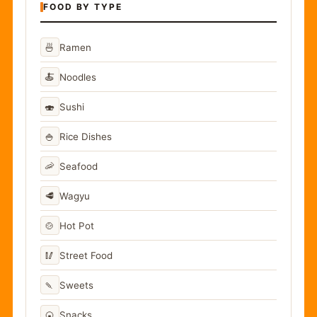
FOOD BY TYPE
🍜
Ramen
🍝
Noodles
🍣
Sushi
🍚
Rice Dishes
🦐
Seafood
🥩
Wagyu
🍲
Hot Pot
🥢
Street Food
🍡
Sweets
🍘
Snacks