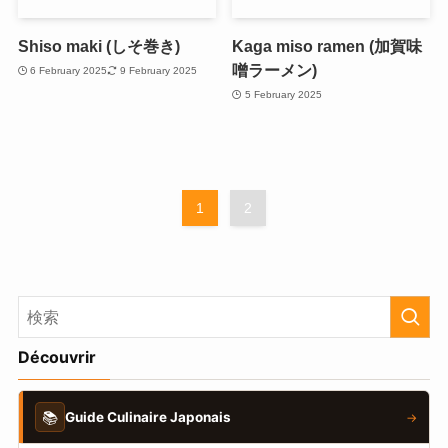
Shiso maki (しそ巻き)
Kaga miso ramen (加賀味
噌ラーメン)
6 February 2025
9 February 2025
5 February 2025
1
2
Découvrir
📚
Guide Culinaire Japonais
→