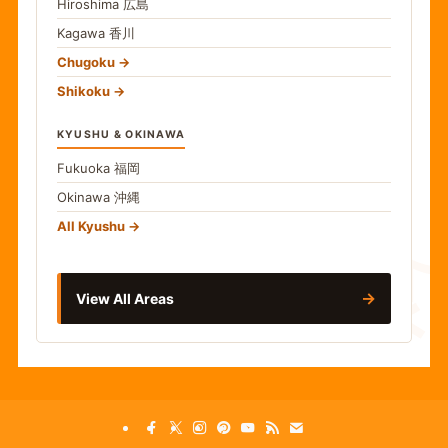
Hiroshima
広島
Kagawa
香川
Chugoku
Shikoku
KYUSHU & OKINAWA
Fukuoka
福岡
Okinawa
沖縄
食
All Kyushu
→
View All Areas