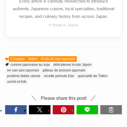
Every article is carefully researched to introduce
authentic Japanese cuisine, local specialties, traditional
recipes, and culinary history from across Japan.
© Food in Japan
Chūgoku
Tottori
Fruits de mer japonais
cuisine japonaise au soja
délicatesse locale Japon
en-cas sain japonais
gâteau de poisson japonais
protéine faible calorie
recette période Edo
spécialité de Tottori
surimi et tofu
Please share this post!