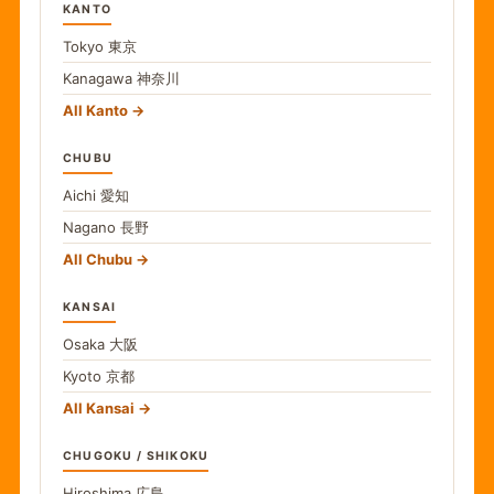
KANTO
Tokyo
東京
Kanagawa
神奈川
All Kanto
CHUBU
Aichi
愛知
Nagano
長野
All Chubu
KANSAI
Osaka
大阪
Kyoto
京都
All Kansai
CHUGOKU / SHIKOKU
Hiroshima
広島