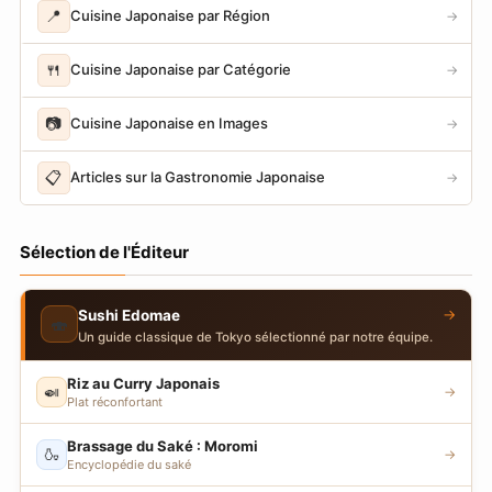
📍
Cuisine Japonaise par Région
→
🍴
Cuisine Japonaise par Catégorie
→
📷
Cuisine Japonaise en Images
→
📋
Articles sur la Gastronomie Japonaise
→
Sélection de l'Éditeur
→
Sushi Edomae
🍣
Un guide classique de Tokyo sélectionné par notre équipe.
Riz au Curry Japonais
🍛
→
Plat réconfortant
Brassage du Saké : Moromi
🍶
→
Encyclopédie du saké