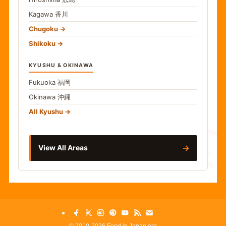
Kagawa
香川
Chugoku
Shikoku
KYUSHU & OKINAWA
Fukuoka
福岡
Okinawa
沖縄
食
All Kyushu
→
View All Areas
©
2019-2026 Food in Japan.org