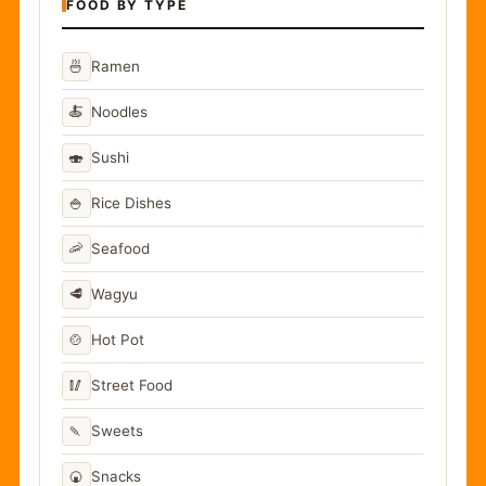
FOOD BY TYPE
🍜
Ramen
🍝
Noodles
🍣
Sushi
🍚
Rice Dishes
🦐
Seafood
🥩
Wagyu
🍲
Hot Pot
🥢
Street Food
🍡
Sweets
🍘
Snacks