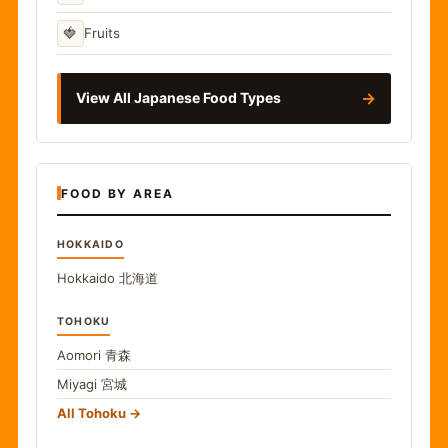
🍓
Fruits
→
View All Japanese Food Types
FOOD BY AREA
HOKKAIDO
Hokkaido
北海道
TOHOKU
Aomori
青森
Miyagi
宮城
All Tohoku