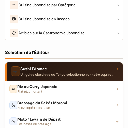
🍴
Cuisine Japonaise par Catégorie
→
📷
Cuisine Japonaise en Images
→
📋
Articles sur la Gastronomie Japonaise
→
Sélection de l'Éditeur
→
Sushi Edomae
🍣
Un guide classique de Tokyo sélectionné par notre équipe.
Riz au Curry Japonais
🍛
→
Plat réconfortant
Brassage du Saké : Moromi
🍶
→
Encyclopédie du saké
Moto : Levain de Départ
🍶
→
Les bases du brassage