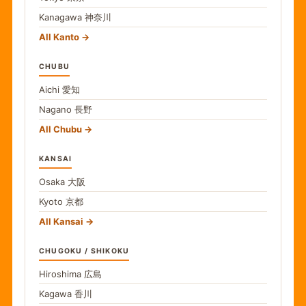
Kanagawa
神奈川
All Kanto
CHUBU
Aichi
愛知
Nagano
長野
All Chubu
KANSAI
Osaka
大阪
Kyoto
京都
All Kansai
CHUGOKU / SHIKOKU
Hiroshima
広島
Kagawa
香川