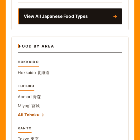
→
View All Japanese Food Types
FOOD BY AREA
HOKKAIDO
Hokkaido
北海道
TOHOKU
Aomori
青森
Miyagi
宮城
All Tohoku
KANTO
Tokyo
東京