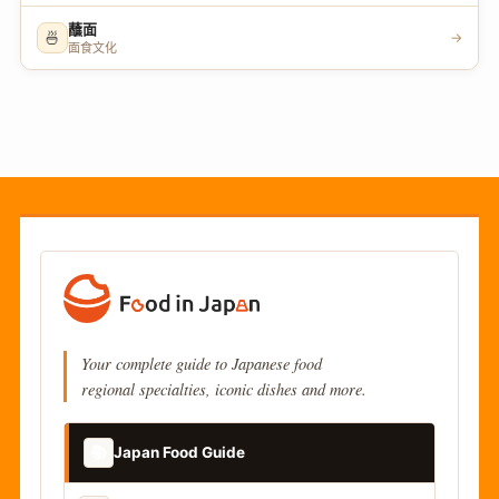
蘸面
🍜
→
面食文化
Your complete guide to Japanese food
regional specialties, iconic dishes and more.
📚
Japan Food Guide