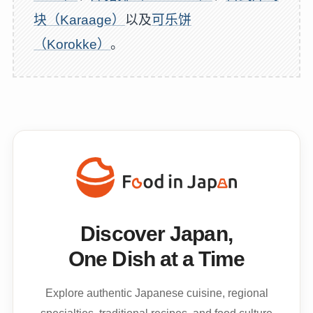
块（Karaage）
以及
可乐饼
（Korokke）
。
Discover Japan,
One Dish at a Time
Explore authentic Japanese cuisine, regional