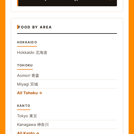
FOOD BY AREA
HOKKAIDO
Hokkaido
北海道
TOHOKU
Aomori
青森
Miyagi
宮城
All Tohoku
KANTO
Tokyo
東京
Kanagawa
神奈川
All Kanto