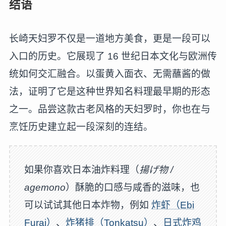
结语
长崎天妇罗不仅是一道地方美食，更是一段可以
入口的历史。它展现了 16 世纪日本文化与欧洲传
统如何交汇融合。以蛋黄入面衣、无需蘸酱的做
法，证明了它是这种世界知名料理最早期的形态
之一。品尝这款古老风格的天妇罗时，你也在与
烹饪历史建立起一段深刻的连结。
如果你喜欢日本油炸料理（
揚げ物 /
agemono
）酥脆的口感与咸香的滋味，也
可以试试其他日本炸物，例如
炸虾（Ebi
Furai）
、
炸猪排（Tonkatsu）
、
日式炸鸡