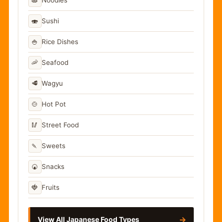
Noodles
🍣
Sushi
🍚
Rice Dishes
🦐
Seafood
🥩
Wagyu
🍲
Hot Pot
🥢
Street Food
🍡
Sweets
🍘
Snacks
🍓
Fruits
→
View All Japanese Food Types