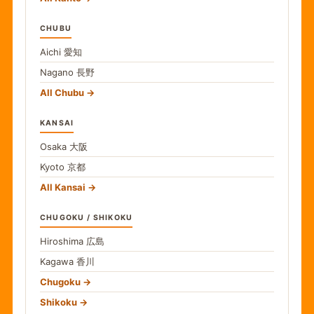
CHUBU
Aichi
愛知
Nagano
長野
All Chubu
KANSAI
Osaka
大阪
Kyoto
京都
All Kansai
CHUGOKU / SHIKOKU
Hiroshima
広島
Kagawa
香川
Chugoku
Shikoku