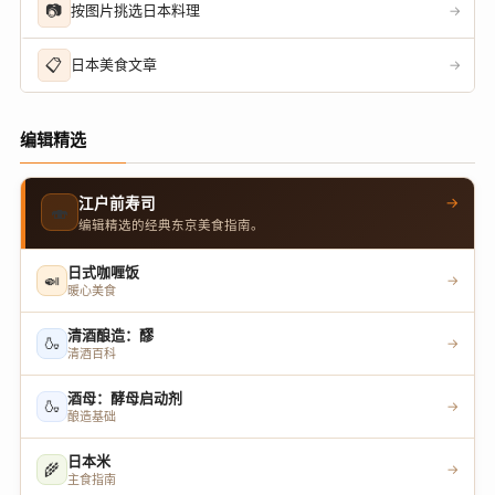
📷
按图片挑选日本料理
→
📋
日本美食文章
→
编辑精选
→
江户前寿司
🍣
编辑精选的经典东京美食指南。
日式咖喱饭
🍛
→
暖心美食
清酒酿造：醪
🍶
→
清酒百科
酒母：酵母启动剂
🍶
→
酿造基础
日本米
🌾
→
主食指南