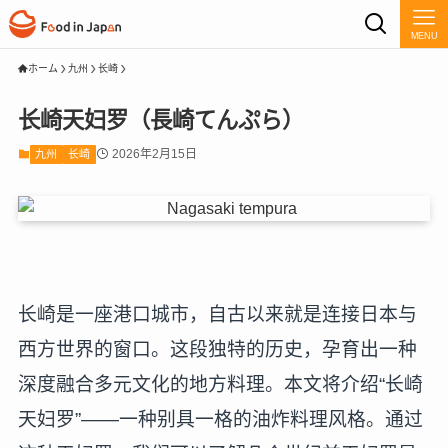
MENU
ホーム
九州
长崎
长崎天妇罗（長崎てんぷら）
2026年2月15日
九州
长崎
长崎是一座港口城市，自古以来就是连接日本与
西方世界的窗口。这段独特的历史，孕育出一种
深度融合多元文化的地方料理。本文将介绍“长崎
天妇罗”——一种别具一格的油炸料理风格。通过