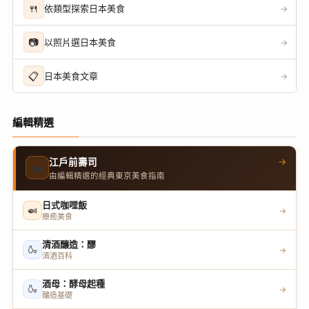
🍴
依類型探索日本美食
→
📷
以照片選日本美食
→
📋
日本美食文章
→
編輯精選
→
江戶前壽司
🍣
由編輯精選的經典東京美食指南
日式咖哩飯
🍛
→
療癒美食
清酒釀造：醪
🍶
→
清酒百科
酒母：酵母起種
🍶
→
釀造基礎