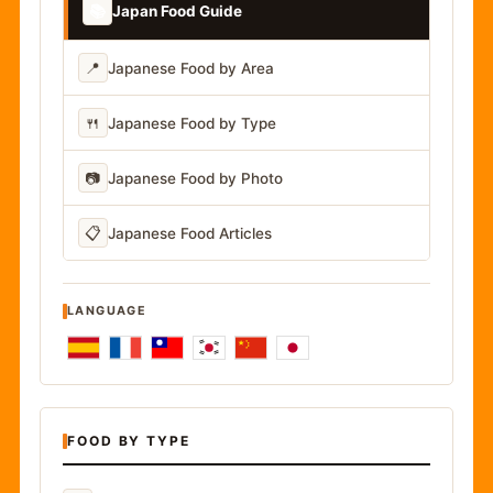
📚
Japan Food Guide
📍
Japanese Food by Area
🍴
Japanese Food by Type
📷
Japanese Food by Photo
📋
Japanese Food Articles
LANGUAGE
FOOD BY TYPE