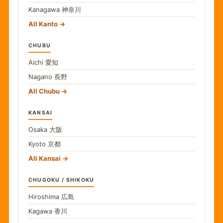
Kanagawa
神奈川
All Kanto
CHUBU
Aichi
愛知
Nagano
長野
All Chubu
KANSAI
Osaka
大阪
Kyoto
京都
All Kansai
CHUGOKU / SHIKOKU
Hiroshima
広島
Kagawa
香川