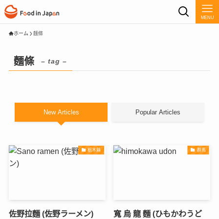
MENU
ホーム
麵條
麵條
– tag –
New Articles
Popular Articles
栃木縣
群馬
佐野拉麵 (佐野ラーメン)
寬 烏 龍 麵 (ひもかわうど