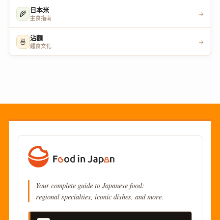
日本米
🌾
→
主食指南
沾麵
🍜
→
麵食文化
Your complete guide to Japanese food:
regional specialties, iconic dishes, and more.