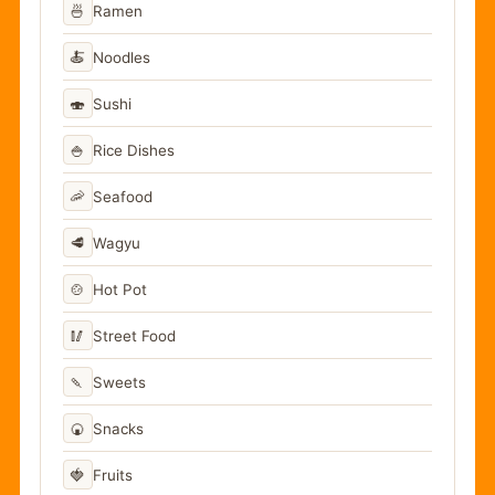
🍜
Ramen
🍝
Noodles
🍣
Sushi
🍚
Rice Dishes
🦐
Seafood
🥩
Wagyu
🍲
Hot Pot
🥢
Street Food
🍡
Sweets
🍘
Snacks
🍓
Fruits