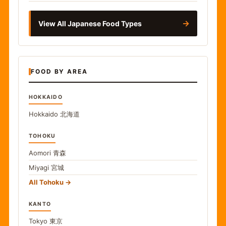
→
View All Japanese Food Types
FOOD BY AREA
HOKKAIDO
Hokkaido
北海道
TOHOKU
Aomori
青森
Miyagi
宮城
All Tohoku
KANTO
Tokyo
東京