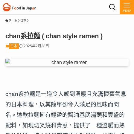
MENU
ホーム
日本
chan系拉麵 ( chan style ramen )
2025年2月28日
日本
chan系拉麵是一道令人感到溫暖且充滿懷舊氣息
的日本料理，以其簡單卻令人滿足的風味而聞
名。這款拉麵擁有輕盈的醬油基底湯頭和豐盛的
配料，如現切叉燒和青蔥，提供了一種溫暖而熟