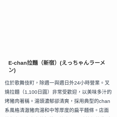
E-chan拉麵（新宿）(えっちゃんラーメ
ン)
位於歌舞伎町，除週一與週日外24小時營業。叉
燒拉麵（1,100日圓）非常受歡迎，以美味多汁的
烤豬肉著稱。湯頭濃郁卻清爽，採用典型的chan
系風格清澈豬肉湯和中等厚度的扁平麵條。店面