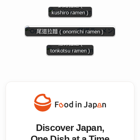
釧路拉麵 (
kushiro ramen )
尾道拉麵 ( onomichi ramen )
豬骨拉麵 (
tonkotsu ramen )
Discover Japan,
One Dish at a Time