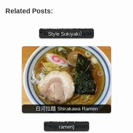
Related Posts:
關東風壽喜燒（Kanto
Style Sukiyaki）
白河拉麵 Shirakawa Ramen
宫崎拉面 (Miyazaki
ramen)