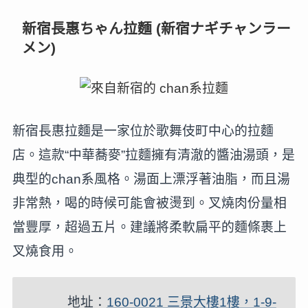
新宿長惠ちゃん拉麵 (新宿ナギチャンラー
メン)
新宿長惠拉麵是一家位於歌舞伎町中心的拉麵
店。這款“中華蕎麥”拉麵擁有清澈的醬油湯頭，是
典型的chan系風格。湯面上漂浮著油脂，而且湯
非常熱，喝的時候可能會被燙到。叉燒肉份量相
當豐厚，超過五片。建議將柔軟扁平的麵條裹上
叉燒食用。
地址：
160-0021 三景大樓1樓，1-9-