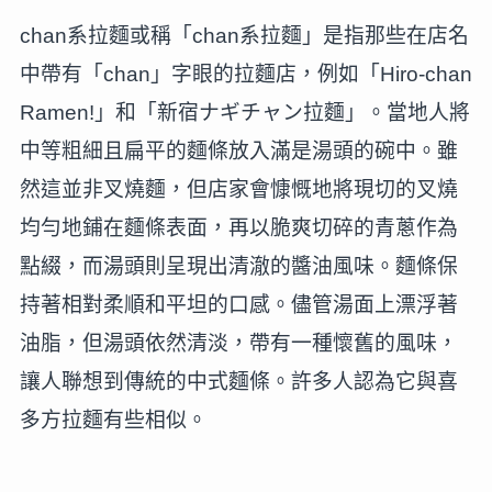
chan系拉麵或稱「chan系拉麵」是指那些在店名
中帶有「chan」字眼的拉麵店，例如「Hiro-chan
Ramen!」和「新宿ナギチャン拉麵」。當地人將
中等粗細且扁平的麵條放入滿是湯頭的碗中。雖
然這並非叉燒麵，但店家會慷慨地將現切的叉燒
均勻地鋪在麵條表面，再以脆爽切碎的青蔥作為
點綴，而湯頭則呈現出清澈的醬油風味。麵條保
持著相對柔順和平坦的口感。儘管湯面上漂浮著
油脂，但湯頭依然清淡，帶有一種懷舊的風味，
讓人聯想到傳統的中式麵條。許多人認為它與喜
多方拉麵有些相似。