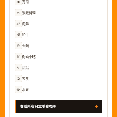
🍣
壽司
🍚
米飯料理
🦐
海鮮
🥩
和牛
🍲
火鍋
🥢
街頭小吃
🍡
甜點
🍘
零食
🍓
水果
→
查看所有日本美食類型