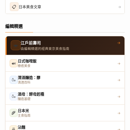
📋
日本美食文章
→
編輯精選
→
江戶前壽司
🍣
由編輯精選的經典東京美食指南
日式咖哩飯
🍛
→
療癒美食
清酒釀造：醪
🍶
→
清酒百科
酒母：酵母起種
🍶
→
釀造基礎
日本米
🌾
→
主食指南
沾麵
🍜
→