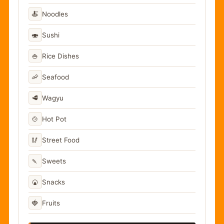
🍝
Noodles
🍣
Sushi
🍚
Rice Dishes
🦐
Seafood
🥩
Wagyu
🍲
Hot Pot
🥢
Street Food
🍡
Sweets
🍘
Snacks
🍓
Fruits