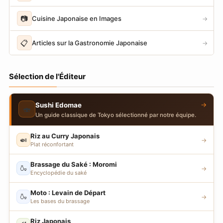
📷
Cuisine Japonaise en Images
→
📋
Articles sur la Gastronomie Japonaise
→
Sélection de l'Éditeur
→
Sushi Edomae
🍣
Un guide classique de Tokyo sélectionné par notre équipe.
Riz au Curry Japonais
🍛
→
Plat réconfortant
Brassage du Saké : Moromi
🍶
→
Encyclopédie du saké
Moto : Levain de Départ
🍶
→
Les bases du brassage
Riz Japonais