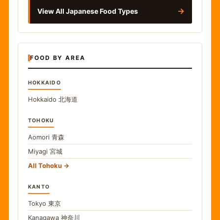
→
View All Japanese Food Types
FOOD BY AREA
HOKKAIDO
Hokkaido
北海道
TOHOKU
Aomori
青森
Miyagi
宮城
All Tohoku
KANTO
Tokyo
東京
Kanagawa
神奈川