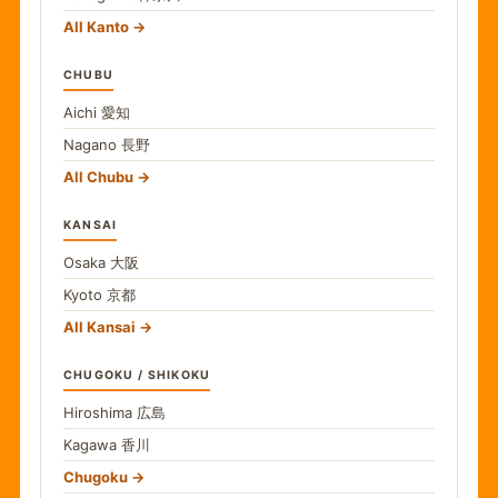
All Kanto
CHUBU
Aichi
愛知
Nagano
長野
All Chubu
KANSAI
Osaka
大阪
Kyoto
京都
All Kansai
CHUGOKU / SHIKOKU
Hiroshima
広島
Kagawa
香川
Chugoku