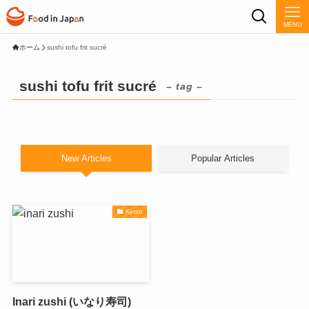
MENU
ホーム
sushi tofu frit sucré
sushi tofu frit sucré
– tag –
New Articles
Popular Articles
Kyoto
Inari zushi (いなり寿司)