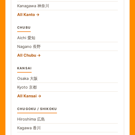
Kanagawa
神奈川
All Kanto
CHUBU
Aichi
愛知
Nagano
長野
All Chubu
KANSAI
Osaka
大阪
Kyoto
京都
All Kansai
CHUGOKU / SHIKOKU
Hiroshima
広島
Kagawa
香川