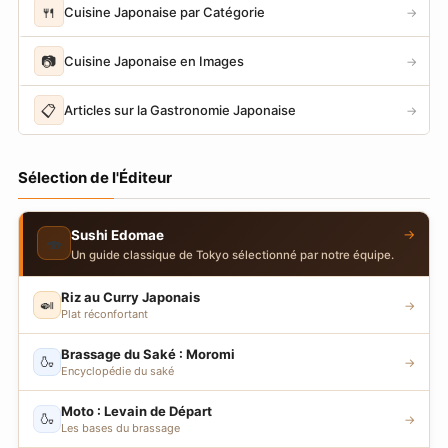
🍴
Cuisine Japonaise par Catégorie
→
📷
Cuisine Japonaise en Images
→
📋
Articles sur la Gastronomie Japonaise
→
Sélection de l'Éditeur
→
Sushi Edomae
🍣
Un guide classique de Tokyo sélectionné par notre équipe.
Riz au Curry Japonais
🍛
→
Plat réconfortant
Brassage du Saké : Moromi
🍶
→
Encyclopédie du saké
Moto : Levain de Départ
🍶
→
Les bases du brassage