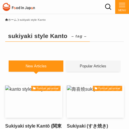
MENU
ホーム
sukiyaki style Kanto
sukiyaki style Kanto
– tag –
New Articles
Popular Articles
Fondue japonaise
Fondue japonaise
Sukiyaki style Kantō (関東
Sukiyaki (すき焼き)