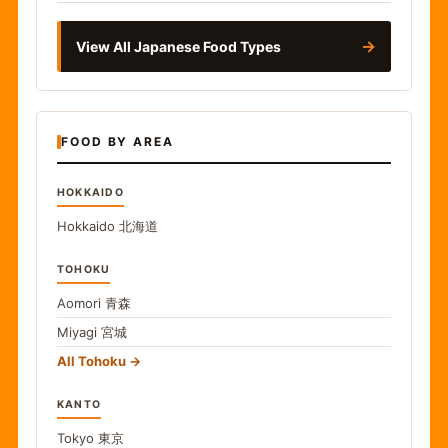
→
View All Japanese Food Types
FOOD BY AREA
HOKKAIDO
Hokkaido
北海道
TOHOKU
Aomori
青森
Miyagi
宮城
All Tohoku
KANTO
Tokyo
東京