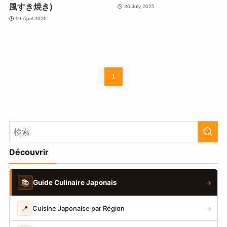
風すき焼き)
26 July 2025
19 April 2026
1
Découvrir
📚
Guide Culinaire Japonais
→
📍
Cuisine Japonaise par Région
→