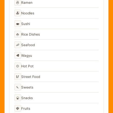
🍜
Ramen
🍝
Noodles
🍣
Sushi
🍚
Rice Dishes
🦐
Seafood
🥩
Wagyu
🍲
Hot Pot
🥢
Street Food
🍡
Sweets
🍘
Snacks
🍓
Fruits