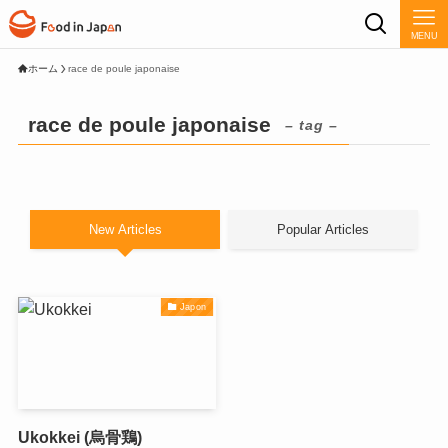
MENU
ホーム
race de poule japonaise
race de poule japonaise
– tag –
New Articles
Popular Articles
Japon
Ukokkei (烏骨鶏)