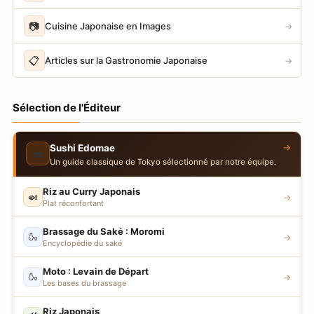
📷
Cuisine Japonaise en Images
→
📋
Articles sur la Gastronomie Japonaise
→
Sélection de l'Éditeur
→
Sushi Edomae
🍣
Un guide classique de Tokyo sélectionné par notre équipe.
Riz au Curry Japonais
🍛
→
Plat réconfortant
Brassage du Saké : Moromi
🍶
→
Encyclopédie du saké
Moto : Levain de Départ
🍶
→
Les bases du brassage
Riz Japonais