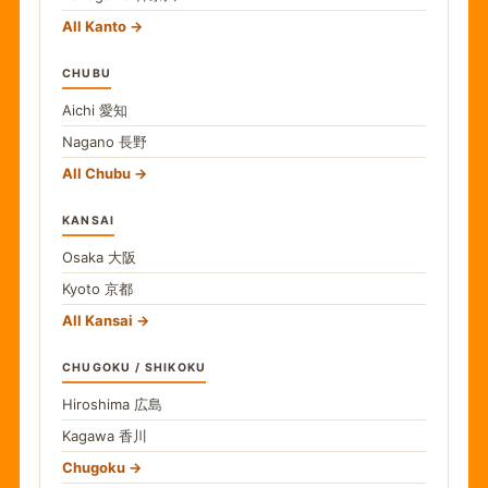
All Kanto
CHUBU
Aichi
愛知
Nagano
長野
All Chubu
KANSAI
Osaka
大阪
Kyoto
京都
All Kansai
CHUGOKU / SHIKOKU
Hiroshima
広島
Kagawa
香川
Chugoku