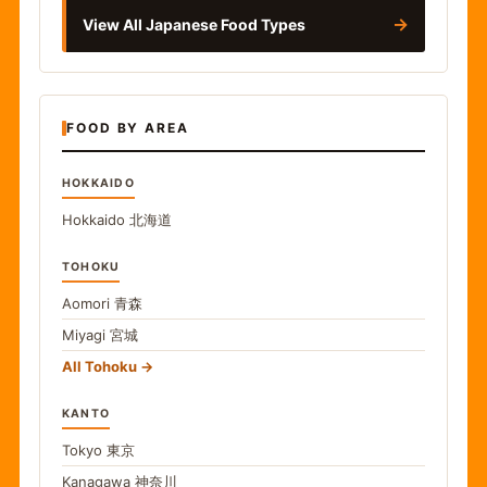
→
View All Japanese Food Types
FOOD BY AREA
HOKKAIDO
Hokkaido
北海道
TOHOKU
Aomori
青森
Miyagi
宮城
All Tohoku
KANTO
Tokyo
東京
Kanagawa
神奈川