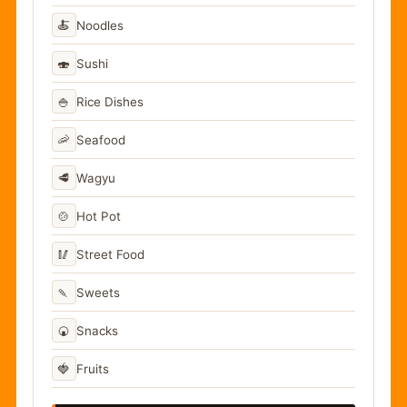
🍝
Noodles
🍣
Sushi
🍚
Rice Dishes
🦐
Seafood
🥩
Wagyu
🍲
Hot Pot
🥢
Street Food
🍡
Sweets
🍘
Snacks
🍓
Fruits