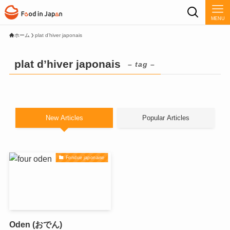
MENU
ホーム
plat d’hiver japonais
plat d’hiver japonais
– tag –
New Articles
Popular Articles
Fondue japonaise
Oden (おでん)