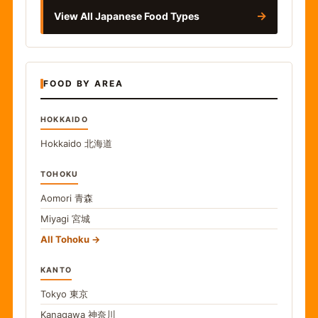
→
View All Japanese Food Types
FOOD BY AREA
HOKKAIDO
Hokkaido
北海道
TOHOKU
Aomori
青森
Miyagi
宮城
All Tohoku
KANTO
Tokyo
東京
Kanagawa
神奈川