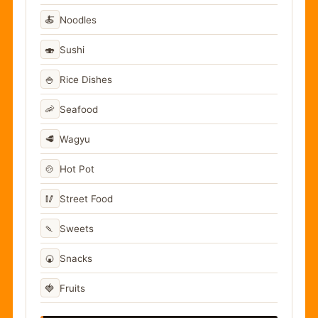
🍝
Noodles
🍣
Sushi
🍚
Rice Dishes
🦐
Seafood
🥩
Wagyu
🍲
Hot Pot
🥢
Street Food
🍡
Sweets
🍘
Snacks
🍓
Fruits