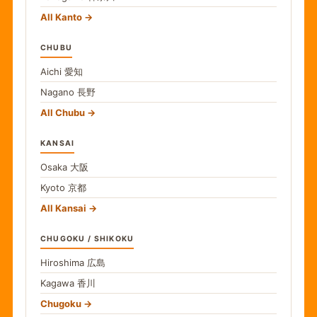
All Kanto
CHUBU
Aichi
愛知
Nagano
長野
All Chubu
KANSAI
Osaka
大阪
Kyoto
京都
All Kansai
CHUGOKU / SHIKOKU
Hiroshima
広島
Kagawa
香川
Chugoku