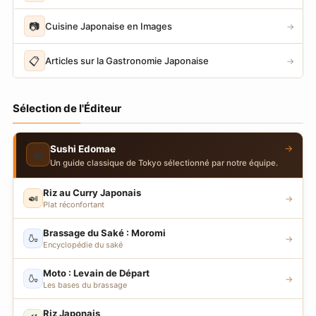
📷
Cuisine Japonaise en Images
→
📋
Articles sur la Gastronomie Japonaise
→
Sélection de l'Éditeur
→
Sushi Edomae
🍣
Un guide classique de Tokyo sélectionné par notre équipe.
Riz au Curry Japonais
🍛
→
Plat réconfortant
Brassage du Saké : Moromi
🍶
→
Encyclopédie du saké
Moto : Levain de Départ
🍶
→
Les bases du brassage
Riz Japonais