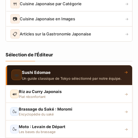
🍴
Cuisine Japonaise par Catégorie
→
📷
Cuisine Japonaise en Images
→
📋
Articles sur la Gastronomie Japonaise
→
Sélection de l'Éditeur
→
Sushi Edomae
🍣
Un guide classique de Tokyo sélectionné par notre équipe.
Riz au Curry Japonais
🍛
→
Plat réconfortant
Brassage du Saké : Moromi
🍶
→
Encyclopédie du saké
Moto : Levain de Départ
🍶
→
Les bases du brassage