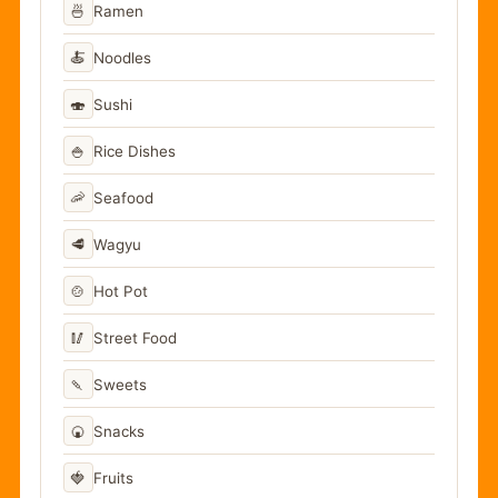
🍜
Ramen
🍝
Noodles
🍣
Sushi
🍚
Rice Dishes
🦐
Seafood
🥩
Wagyu
🍲
Hot Pot
🥢
Street Food
🍡
Sweets
🍘
Snacks
🍓
Fruits