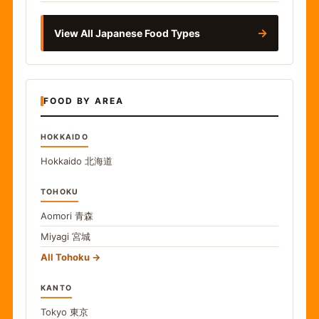
→
View All Japanese Food Types
FOOD BY AREA
HOKKAIDO
Hokkaido
北海道
TOHOKU
Aomori
青森
Miyagi
宮城
All Tohoku
KANTO
Tokyo
東京