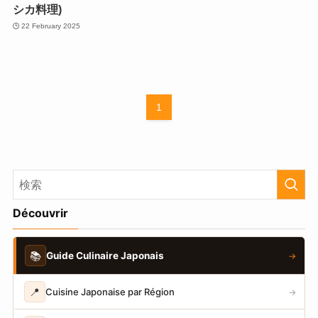
シカ料理)
22 February 2025
1
Découvrir
📚
Guide Culinaire Japonais
→
📍
Cuisine Japonaise par Région
→