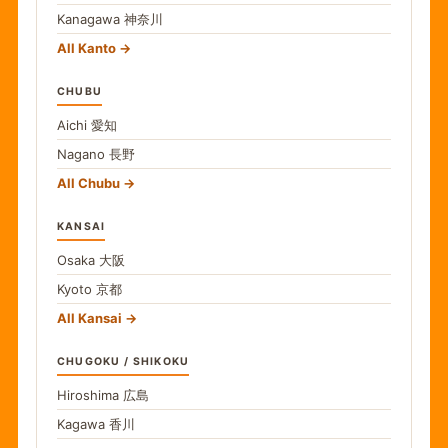
Kanagawa
神奈川
All Kanto
CHUBU
Aichi
愛知
Nagano
長野
All Chubu
KANSAI
Osaka
大阪
Kyoto
京都
All Kansai
CHUGOKU / SHIKOKU
Hiroshima
広島
Kagawa
香川