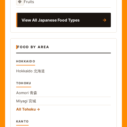
🍓
Fruits
→
View All Japanese Food Types
FOOD BY AREA
HOKKAIDO
Hokkaido
北海道
TOHOKU
Aomori
青森
Miyagi
宮城
All Tohoku
KANTO