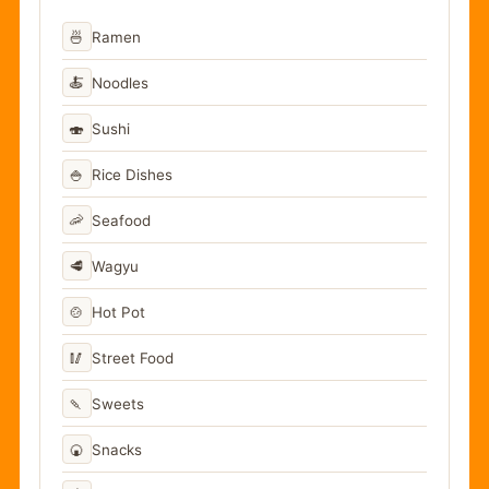
🍜
Ramen
🍝
Noodles
🍣
Sushi
🍚
Rice Dishes
🦐
Seafood
🥩
Wagyu
🍲
Hot Pot
🥢
Street Food
🍡
Sweets
🍘
Snacks