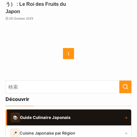
う） : Le Roi des Fruits du
Japon
29 October 2025
1
Découvrir
📚
Guide Culinaire Japonais
→
📍
Cuisine Japonaise par Région
→