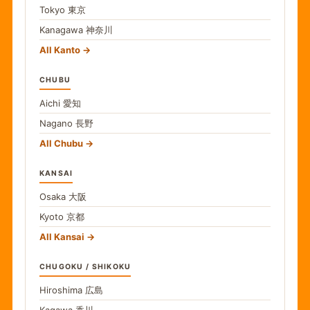
Tokyo
東京
Kanagawa
神奈川
All Kanto
CHUBU
Aichi
愛知
Nagano
長野
All Chubu
KANSAI
Osaka
大阪
Kyoto
京都
All Kansai
CHUGOKU / SHIKOKU
Hiroshima
広島