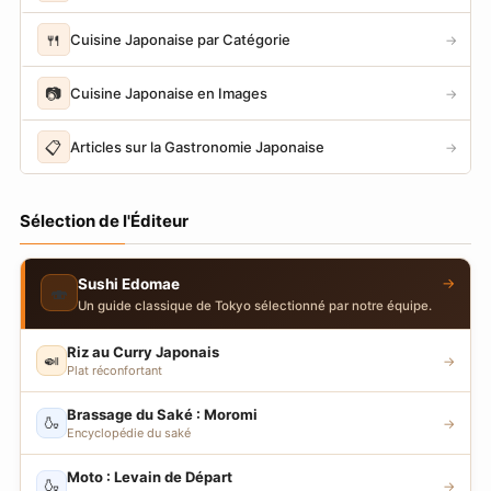
🍴
Cuisine Japonaise par Catégorie
→
📷
Cuisine Japonaise en Images
→
📋
Articles sur la Gastronomie Japonaise
→
Sélection de l'Éditeur
→
Sushi Edomae
🍣
Un guide classique de Tokyo sélectionné par notre équipe.
Riz au Curry Japonais
🍛
→
Plat réconfortant
Brassage du Saké : Moromi
🍶
→
Encyclopédie du saké
Moto : Levain de Départ
🍶
→