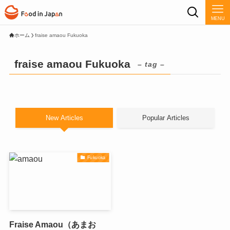
MENU
ホーム
fraise amaou Fukuoka
fraise amaou Fukuoka
– tag –
New Articles
Popular Articles
Fukuoka
Fraise Amaou（あまお