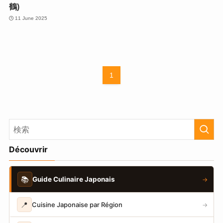
鶴)
11 June 2025
1
Découvrir
📚
Guide Culinaire Japonais
→
📍
Cuisine Japonaise par Région
→