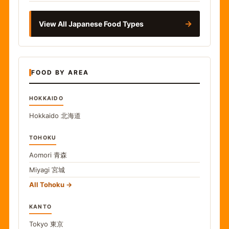
→
View All Japanese Food Types
FOOD BY AREA
HOKKAIDO
Hokkaido
北海道
TOHOKU
Aomori
青森
Miyagi
宮城
All Tohoku
KANTO
Tokyo
東京