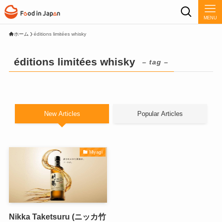
MENU
ホーム
éditions limitées whisky
éditions limitées whisky
– tag –
New Articles
Popular Articles
Miyagi
Nikka Taketsuru (ニッカ竹