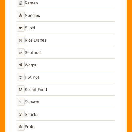
🍜
Ramen
🍝
Noodles
🍣
Sushi
🍚
Rice Dishes
🦐
Seafood
🥩
Wagyu
🍲
Hot Pot
🥢
Street Food
🍡
Sweets
🍘
Snacks
🍓
Fruits