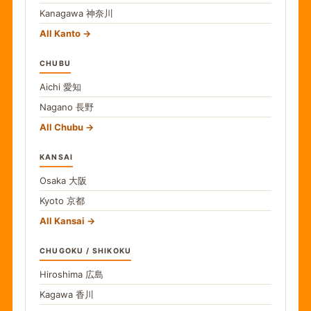
Kanagawa
神奈川
All Kanto
CHUBU
Aichi
愛知
Nagano
長野
All Chubu
KANSAI
Osaka
大阪
Kyoto
京都
All Kansai
CHUGOKU / SHIKOKU
Hiroshima
広島
Kagawa
香川