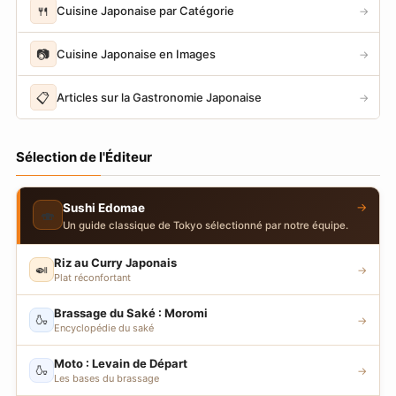
🍴
Cuisine Japonaise par Catégorie
→
📷
Cuisine Japonaise en Images
→
📋
Articles sur la Gastronomie Japonaise
→
Sélection de l'Éditeur
→
Sushi Edomae
🍣
Un guide classique de Tokyo sélectionné par notre équipe.
Riz au Curry Japonais
🍛
→
Plat réconfortant
Brassage du Saké : Moromi
🍶
→
Encyclopédie du saké
Moto : Levain de Départ
🍶
→
Les bases du brassage