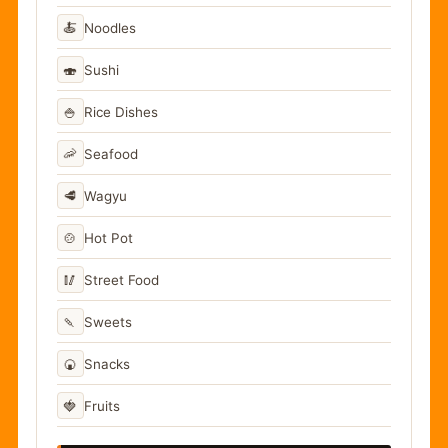
🍝
Noodles
🍣
Sushi
🍚
Rice Dishes
🦐
Seafood
🥩
Wagyu
🍲
Hot Pot
🥢
Street Food
🍡
Sweets
🍘
Snacks
🍓
Fruits