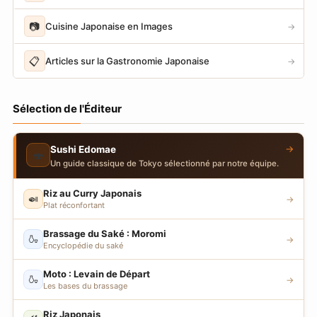
📷
Cuisine Japonaise en Images
→
📋
Articles sur la Gastronomie Japonaise
→
Sélection de l'Éditeur
→
Sushi Edomae
🍣
Un guide classique de Tokyo sélectionné par notre équipe.
Riz au Curry Japonais
🍛
→
Plat réconfortant
Brassage du Saké : Moromi
🍶
→
Encyclopédie du saké
Moto : Levain de Départ
🍶
→
Les bases du brassage
Riz Japonais