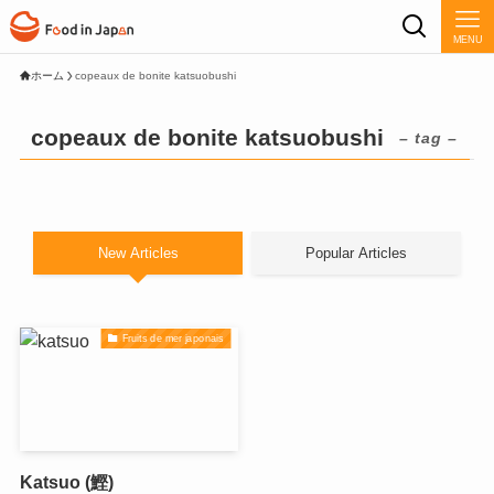
MENU
ホーム
copeaux de bonite katsuobushi
copeaux de bonite katsuobushi
– tag –
New Articles
Popular Articles
Fruits de mer japonais
Katsuo (鰹)