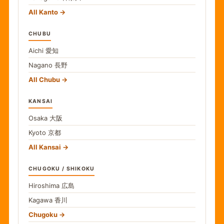
All Kanto
CHUBU
Aichi
愛知
Nagano
長野
All Chubu
KANSAI
Osaka
大阪
Kyoto
京都
All Kansai
CHUGOKU / SHIKOKU
Hiroshima
広島
Kagawa
香川
Chugoku