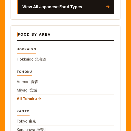
→
View All Japanese Food Types
FOOD BY AREA
HOKKAIDO
Hokkaido
北海道
TOHOKU
Aomori
青森
Miyagi
宮城
All Tohoku
KANTO
Tokyo
東京
Kanagawa
神奈川