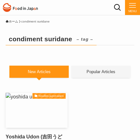
MENU
ホーム
condiment suridane
condiment suridane
– tag –
New Articles
Popular Articles
Nouilles japonaises
Yoshida Udon (吉田うど