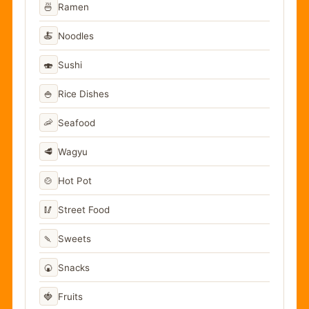
🍜
Ramen
🍝
Noodles
🍣
Sushi
🍚
Rice Dishes
🦐
Seafood
🥩
Wagyu
🍲
Hot Pot
🥢
Street Food
🍡
Sweets
🍘
Snacks
🍓
Fruits