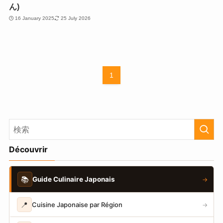
ん)
16 January 2025
25 July 2026
1
Découvrir
📚
Guide Culinaire Japonais
→
📍
Cuisine Japonaise par Région
→