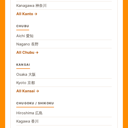
Kanagawa
神奈川
All Kanto
CHUBU
Aichi
愛知
Nagano
長野
All Chubu
KANSAI
Osaka
大阪
Kyoto
京都
All Kansai
CHUGOKU / SHIKOKU
Hiroshima
広島
Kagawa
香川