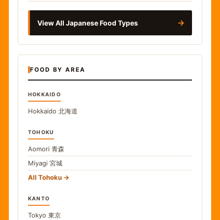
→
View All Japanese Food Types
FOOD BY AREA
HOKKAIDO
Hokkaido
北海道
TOHOKU
Aomori
青森
Miyagi
宮城
All Tohoku
KANTO
Tokyo
東京