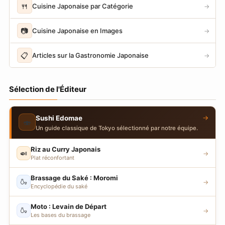
🍴
Cuisine Japonaise par Catégorie
→
📷
Cuisine Japonaise en Images
→
📋
Articles sur la Gastronomie Japonaise
→
Sélection de l'Éditeur
→
Sushi Edomae
🍣
Un guide classique de Tokyo sélectionné par notre équipe.
Riz au Curry Japonais
🍛
→
Plat réconfortant
Brassage du Saké : Moromi
🍶
→
Encyclopédie du saké
Moto : Levain de Départ
🍶
→
Les bases du brassage