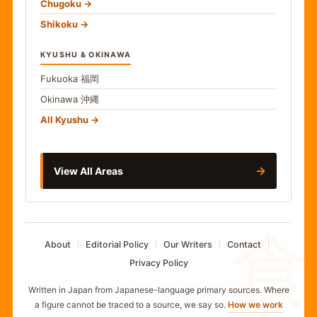
Chugoku
Shikoku
KYUSHU & OKINAWA
Fukuoka
福岡
Okinawa
沖縄
All Kyushu
→
View All Areas
食
About
Editorial Policy
Our Writers
Contact
Privacy Policy
Written in Japan from Japanese-language primary sources. Where
a figure cannot be traced to a source, we say so.
How we work