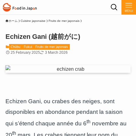
MENU
ホーム
Cuisine japonaise
Fruits de mer japonais
Echizen Gani (越前がに)
Chūbu
Fukui
Fruits de mer japonais
25 February 2025
3 March 2026
Echizen Gani, ou crabes des neiges, sont
disponibles en abondance pendant la saison
th
qui s’étend chaque année du 6
novembre au
th
20
mars. Les crabes tiennent leur nom du