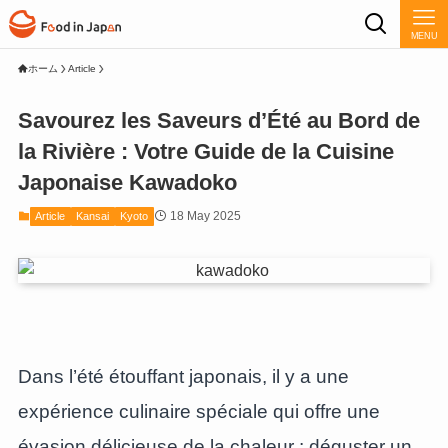
MENU
ホーム
Article
Savourez les Saveurs d’Été au Bord de
la Rivière : Votre Guide de la Cuisine
Japonaise Kawadoko
18 May 2025
Article
Kansai
Kyoto
Dans l’été étouffant japonais, il y a une
expérience culinaire spéciale qui offre une
évasion délicieuse de la chaleur : déguster un