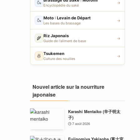
Brassage du Saké : Moromi
🍶
→
Encyclopédie du saké
Moto : Levain de Départ
🍶
→
Les bases du brassage
Riz Japonais
🌾
→
Guide de l'aliment de base
Tsukemen
🍜
→
Culture des nouilles
Nouvel article sur la nourriture
japonaise
Karashi Mentaiko (辛子明太
子)
7 août 2026
Fujinomiya Yakisoba (富士宮