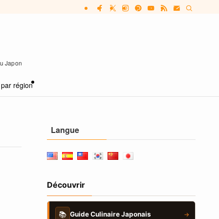
 au Japon
 par région
Langue
Découvrir
📚
Guide Culinaire Japonais
→