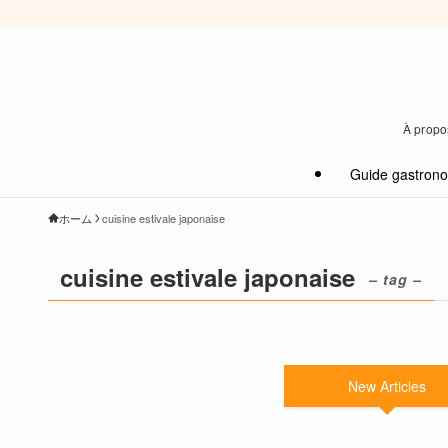
À propos
Guide gastron
ホーム
cuisine estivale japonaise
cuisine estivale japonaise
– tag –
New Articles