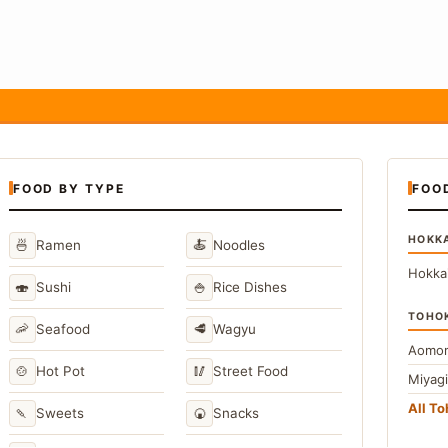
FOOD BY TYPE
FOO
HOKK
🍜
🍝
Ramen
Noodles
Hokka
🍣
🍚
Sushi
Rice Dishes
TOHO
🦐
🥩
Seafood
Wagyu
Aomor
🍲
🥢
Hot Pot
Street Food
Miyag
All T
🍡
🍘
Sweets
Snacks