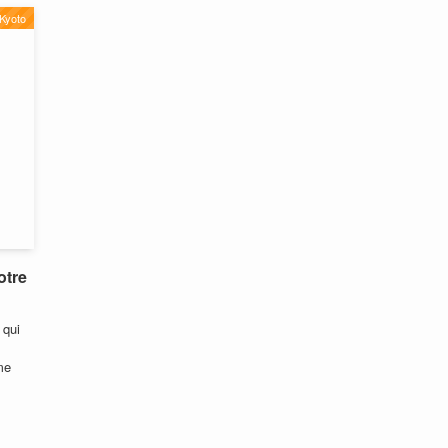
Kyoto
otre
 qui
me