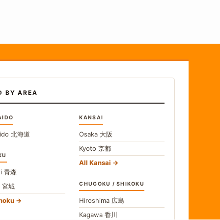
D BY AREA
AIDO
KANSAI
ido
北海道
Osaka
大阪
Kyoto
京都
KU
All Kansai
i
青森
CHUGOKU / SHIKOKU
i
宮城
ohoku
Hiroshima
広島
Kagawa
香川