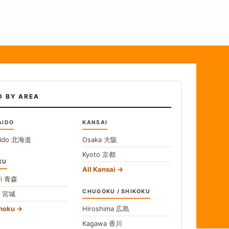
D BY AREA
AIDO
KANSAI
ido
北海道
Osaka
大阪
Kyoto
京都
KU
All Kansai
i
青森
CHUGOKU / SHIKOKU
i
宮城
ohoku
Hiroshima
広島
Kagawa
香川