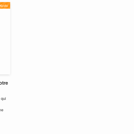
Kyoto
otre
 qui
me