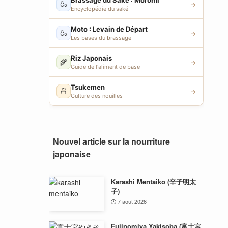
Brassage du Saké : Moromi
🍶
→
Encyclopédie du saké
Moto : Levain de Départ
🍶
→
Les bases du brassage
Riz Japonais
🌾
→
Guide de l'aliment de base
Tsukemen
🍜
→
Culture des nouilles
Nouvel article sur la nourriture
japonaise
Karashi Mentaiko (辛子明太
子)
7 août 2026
Fujinomiya Yakisoba (富士宮