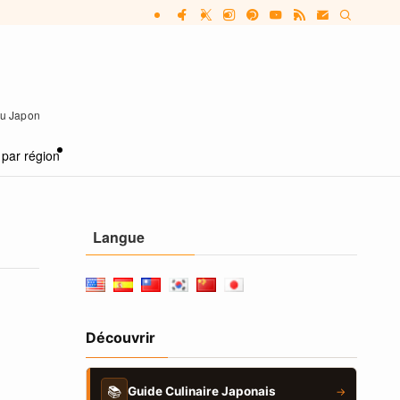
 au Japon
 par région
Langue
Découvrir
📚
Guide Culinaire Japonais
→