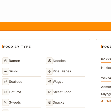
FOOD BY TYPE
FOO
HOKK
🍜
🍝
Ramen
Noodles
Hokka
🍣
🍚
Sushi
Rice Dishes
TOHO
🦐
🥩
Seafood
Wagyu
Aomor
🍲
🥢
Hot Pot
Street Food
Miyag
All T
🍡
🍘
Sweets
Snacks