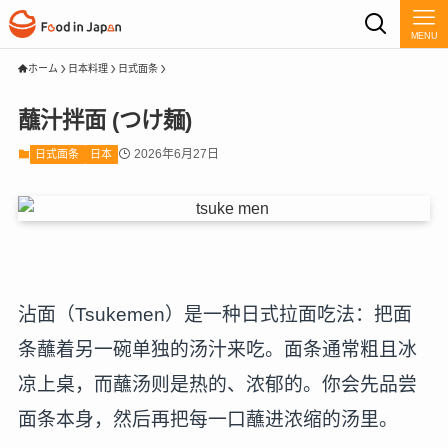
MENU
ホーム
日本料理
日式面条
蘸汁拌面 (つけ麺)
2026年6月27日
日式面条
日本
沾面（Tsukemen）是一种日式拉面吃法：把面
条蘸着另一碗单独的汤汁来吃。面条通常粗且冰
凉上桌，而蘸汤则是热的、浓郁的。你会先品尝
面条本身，然后再把每一口蘸进浓缩的汤里。