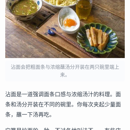
沾面会把粗面条与浓缩蘸汤分开装在两只碗里端上
来。
沾面是一道强调面条口感与浓缩汤汁的料理。面
条和汤分开装在不同的碗里。你每次夹起少量面
条，蘸一下汤再吃。