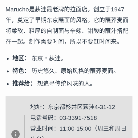
Marucho是荻洼最老牌的拉面店。创立于1947
年，奠定了早期东京蘸面的风格。它的蘸荞麦面
将柔软、粗厚的自制面与辛辣、甜酸的蘸汁搭配
在一起。制作需要时间，所以不要赶时间来。
地区：
东京・荻洼。
特色：
历史悠久、原始风格的蘸荞麦面。
推荐给：
想追寻传统风味的人。
地址：东京都杉并区荻洼4-31-12
电话号码：03-3391-7518
营业时间：11:00-15:00（周三和周日