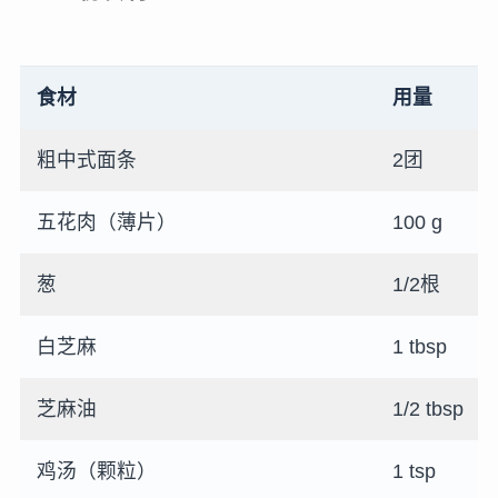
食材
用量
粗中式面条
2团
五花肉（薄片）
100 g
葱
1/2根
白芝麻
1 tbsp
芝麻油
1/2 tbsp
鸡汤（颗粒）
1 tsp