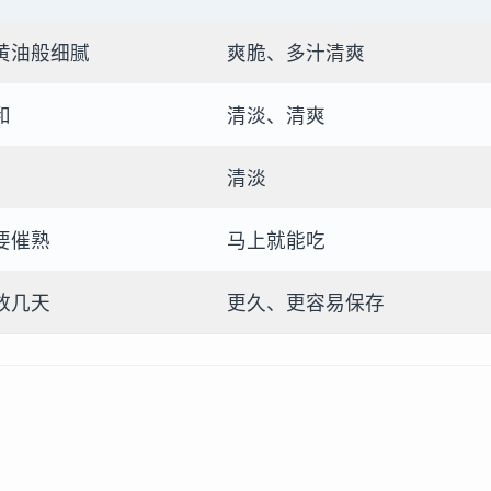
黄油般细腻
爽脆、多汁清爽
和
清淡、清爽
清淡
要催熟
马上就能吃
放几天
更久、更容易保存