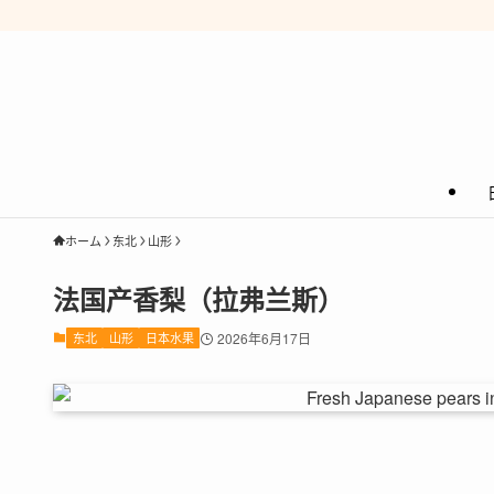
ホーム
东北
山形
法国产香梨（拉弗兰斯）
东北
山形
日本水果
2026年6月17日