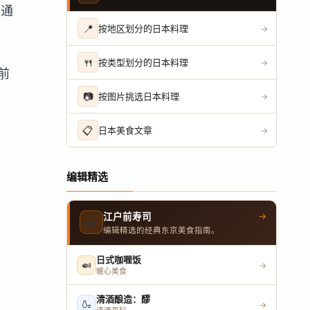
们通
📍
按地区划分的日本料理
→
🍴
按类型划分的日本料理
→
前
📷
按图片挑选日本料理
→
📋
日本美食文章
→
编辑精选
→
江户前寿司
🍣
编辑精选的经典东京美食指南。
日式咖喱饭
🍛
→
暖心美食
清酒酿造：醪
🍶
→