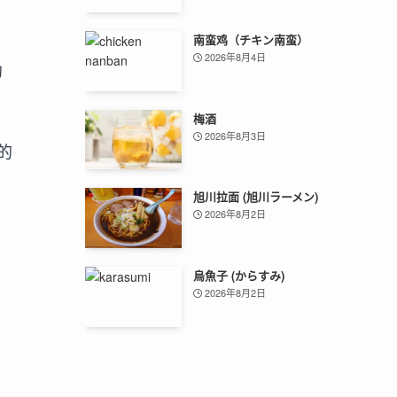
南蛮鸡（チキン南蛮）
2026年8月4日
约
梅酒
2026年8月3日
的
旭川拉面 (旭川ラーメン)
2026年8月2日
烏魚子 (からすみ)
2026年8月2日