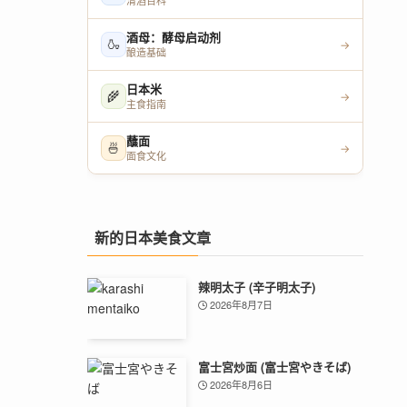
清酒百科
酒母：酵母启动剂
🍶
→
酿造基础
日本米
🌾
→
主食指南
蘸面
🍜
→
面食文化
新的日本美食文章
辣明太子 (辛子明太子)
2026年8月7日
富士宮炒面 (富士宮やきそば)
2026年8月6日