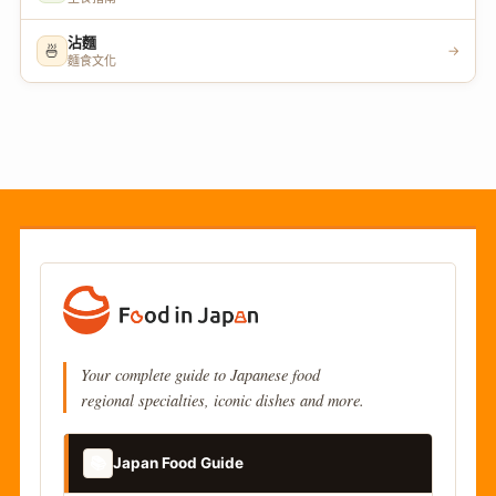
沾麵
🍜
→
麵食文化
Your complete guide to Japanese food
regional specialties, iconic dishes and more.
📚
Japan Food Guide