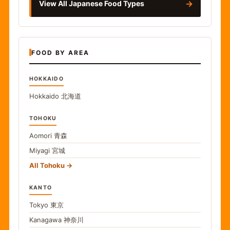
→
View All Japanese Food Types
FOOD BY AREA
HOKKAIDO
Hokkaido
北海道
TOHOKU
Aomori
青森
Miyagi
宮城
All Tohoku
KANTO
Tokyo
東京
Kanagawa
神奈川