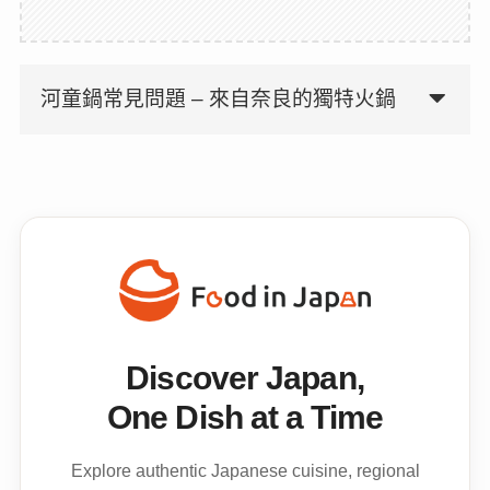
河童鍋常見問題 – 來自奈良的獨特火鍋
Discover Japan,
One Dish at a Time
Explore authentic Japanese cuisine, regional