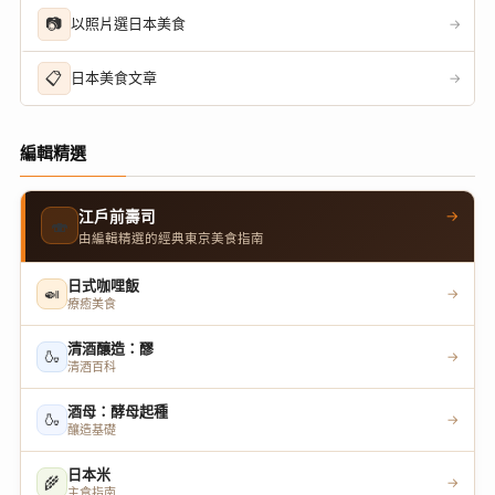
📷
以照片選日本美食
→
📋
日本美食文章
→
編輯精選
→
江戶前壽司
🍣
由編輯精選的經典東京美食指南
日式咖哩飯
🍛
→
療癒美食
清酒釀造：醪
🍶
→
清酒百科
酒母：酵母起種
🍶
→
釀造基礎
日本米
🌾
→
主食指南