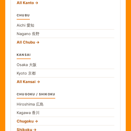
All Kanto
CHUBU
Aichi
愛知
Nagano
長野
All Chubu
KANSAI
Osaka
大阪
Kyoto
京都
All Kansai
CHUGOKU / SHIKOKU
Hiroshima
広島
Kagawa
香川
Chugoku
Shikoku