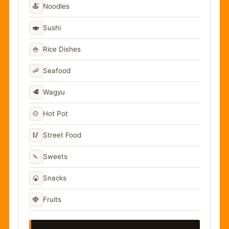
🍝
Noodles
🍣
Sushi
🍚
Rice Dishes
🦐
Seafood
🥩
Wagyu
🍲
Hot Pot
🥢
Street Food
🍡
Sweets
🍘
Snacks
🍓
Fruits