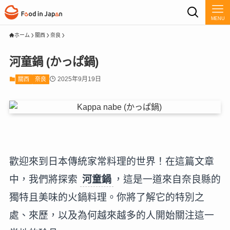
MENU
ホーム
關西
奈良
河童鍋 (かっぱ鍋)
2025年9月19日
關西
奈良
歡迎來到日本傳統家常料理的世界！在這篇文章
中，我們將探索
河童鍋
，這是一道來自奈良縣的
獨特且美味的火鍋料理。你將了解它的特別之
處、來歷，以及為何越來越多的人開始關注這一