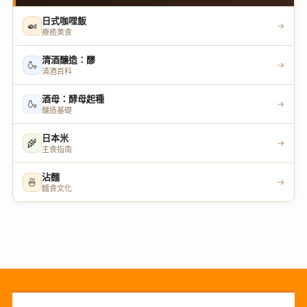
日式咖哩飯
🍛
→
療癒美食
清酒釀造：醪
🍶
→
清酒百科
酒母：酵母起種
🍶
→
釀造基礎
日本米
🌾
→
主食指南
沾麵
🍜
→
麵食文化