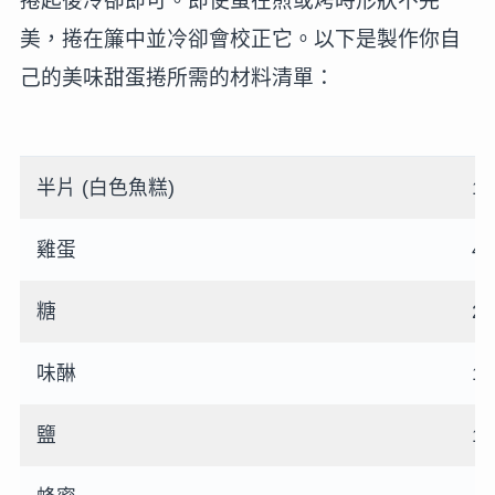
捲起後冷卻即可。即使蛋在煎或烤時形狀不完
美，捲在簾中並冷卻會校正它。以下是製作你自
己的美味甜蛋捲所需的材料清單：
半片 (白色魚糕)
1
雞蛋
4
糖
2
味醂
1
鹽
1