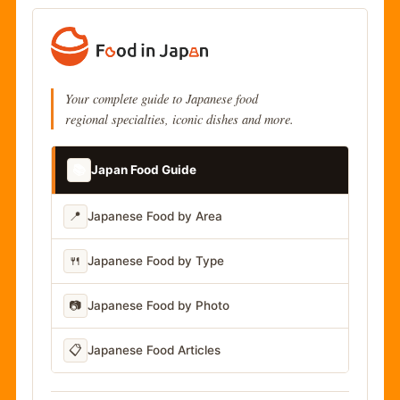
Your complete guide to Japanese food
regional specialties, iconic dishes and more.
📚
Japan Food Guide
📍
Japanese Food by Area
🍴
Japanese Food by Type
📷
Japanese Food by Photo
📋
Japanese Food Articles