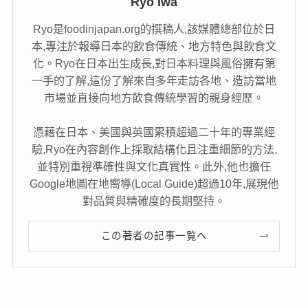
Ryo Iwa
Ryo是foodinjapan.org的撰稿人,該媒體總部位於日
本,專注於報導日本的飲食傳統、地方特色與飲食文
化。Ryo在日本出生成長,對日本料理與風俗擁有第
一手的了解,這份了解來自多年走訪各地、造訪當地
市場並直接向地方飲食傳統學習的親身經歷。
憑藉在日本、美國與英國累積超過二十年的專業經
驗,Ryo在內容創作上採取結構化且注重細節的方法,
並特別重視準確性與文化真實性。此外,他也擔任
Google地圖在地嚮導(Local Guide)超過10年,展現他
對品質與精確度的長期堅持。
この著者の記事一覧へ