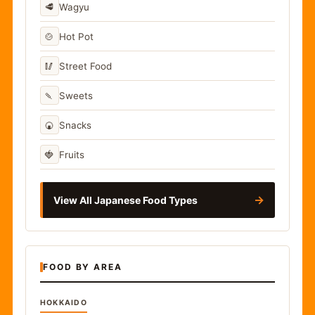
🥩
Wagyu
🍲
Hot Pot
🥢
Street Food
🍡
Sweets
🍘
Snacks
🍓
Fruits
→
View All Japanese Food Types
FOOD BY AREA
HOKKAIDO