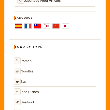
📋
Japanese Food Articles
LANGUAGE
FOOD BY TYPE
🍜
Ramen
🍝
Noodles
🍣
Sushi
🍚
Rice Dishes
🦐
Seafood