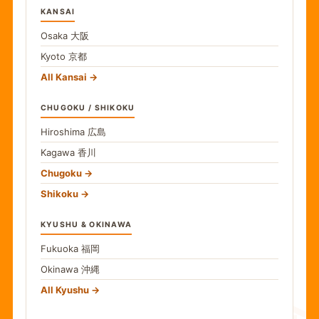
KANSAI
Osaka
大阪
Kyoto
京都
All Kansai
CHUGOKU / SHIKOKU
Hiroshima
広島
Kagawa
香川
Chugoku
Shikoku
KYUSHU & OKINAWA
Fukuoka
福岡
Okinawa
沖縄
All Kyushu