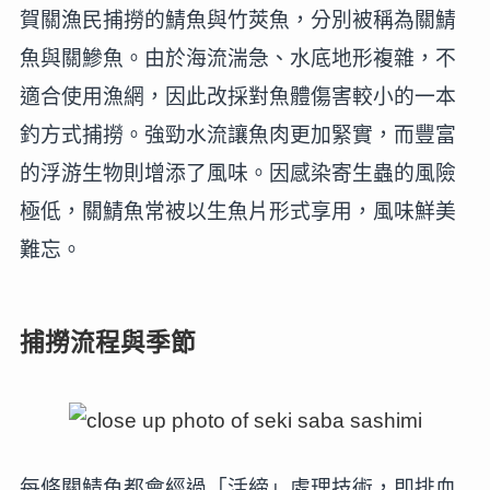
賀關漁民捕撈的鯖魚與竹莢魚，分別被稱為關鯖
魚與關鰺魚。由於海流湍急、水底地形複雜，不
適合使用漁網，因此改採對魚體傷害較小的一本
釣方式捕撈。強勁水流讓魚肉更加緊實，而豐富
的浮游生物則增添了風味。因感染寄生蟲的風險
極低，關鯖魚常被以生魚片形式享用，風味鮮美
難忘。
捕撈流程與季節
每條關鯖魚都會經過「活締」處理技術，即排血