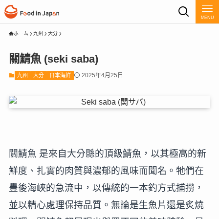
MENU
ホーム
九州
大分
關鯖魚 (seki saba)
2025年4月25日
九州
大分
日本海鮮
關鯖魚 是來自大分縣的頂級鯖魚，以其極高的新
鮮度、扎實的肉質與濃郁的風味而聞名。牠們在
豐後海峽的急流中，以傳統的一本釣方式捕撈，
並以精心處理保持品質。無論是生魚片還是炙燒