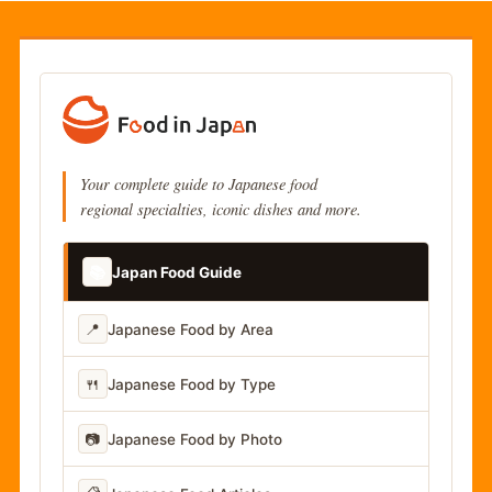
Your complete guide to Japanese food
regional specialties, iconic dishes and more.
📚
Japan Food Guide
📍
Japanese Food by Area
🍴
Japanese Food by Type
📷
Japanese Food by Photo