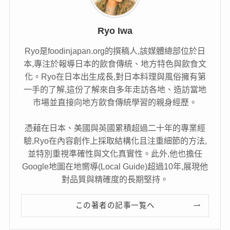
Ryo Iwa
Ryo是foodinjapan.org的撰稿人,該媒體總部位於日
本,專注於報導日本的飲食傳統、地方特色與飲食文
化。Ryo在日本出生成長,對日本料理與風俗擁有第
一手的了解,這份了解來自多年走訪各地、造訪當地
市場並直接向地方飲食傳統學習的親身經歷。
憑藉在日本、美國與英國累積超過二十年的專業經
驗,Ryo在內容創作上採取結構化且注重細節的方法,
並特別重視準確性與文化真實性。此外,他也擔任
Google地圖在地嚮導(Local Guide)超過10年,展現他
對品質與精確度的長期堅持。
この著者の記事一覧へ