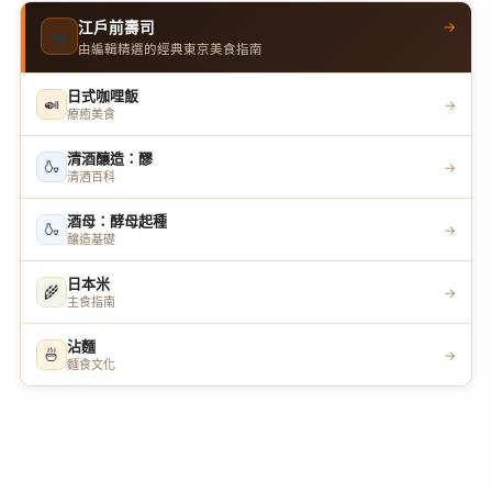
→
江戶前壽司
🍣
由編輯精選的經典東京美食指南
日式咖哩飯
🍛
→
療癒美食
清酒釀造：醪
🍶
→
清酒百科
酒母：酵母起種
🍶
→
釀造基礎
日本米
🌾
→
主食指南
沾麵
🍜
→
麵食文化