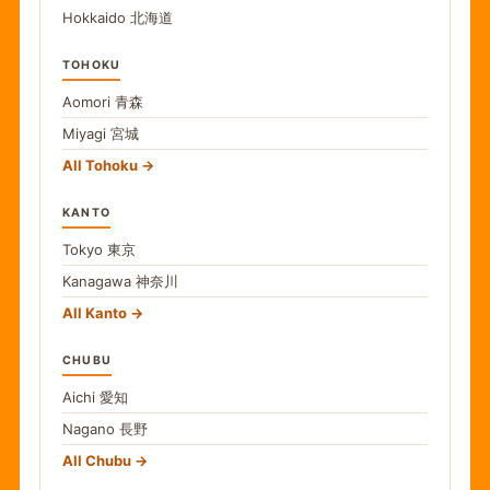
Hokkaido
北海道
TOHOKU
Aomori
青森
Miyagi
宮城
All Tohoku
KANTO
Tokyo
東京
Kanagawa
神奈川
All Kanto
CHUBU
Aichi
愛知
Nagano
長野
All Chubu