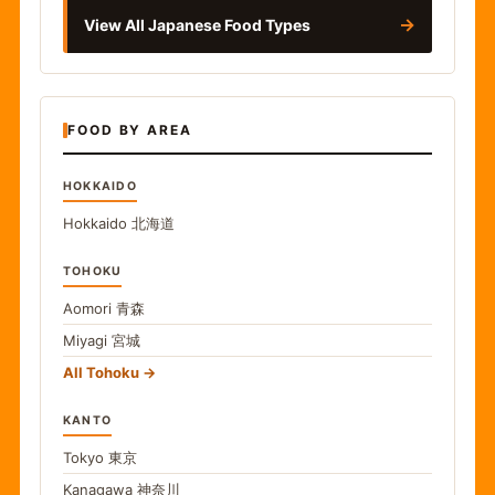
→
View All Japanese Food Types
FOOD BY AREA
HOKKAIDO
Hokkaido
北海道
TOHOKU
Aomori
青森
Miyagi
宮城
All Tohoku
KANTO
Tokyo
東京
Kanagawa
神奈川