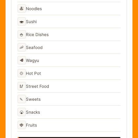
🍝
Noodles
🍣
Sushi
🍚
Rice Dishes
🦐
Seafood
🥩
Wagyu
🍲
Hot Pot
🥢
Street Food
🍡
Sweets
🍘
Snacks
🍓
Fruits