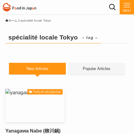
MENU
ホーム
spécialité locale Tokyo
spécialité locale Tokyo
– tag –
New Articles
Popular Articles
Fruits de mer japonais
Yanagawa Nabe (柳川鍋)