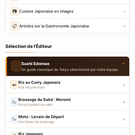
📷
Cuisine Japonaise en Images
→
📋
Articles sur la Gastronomie Japonaise
→
Sélection de l'Éditeur
→
Sushi Edomae
🍣
Un guide classique de Tokyo sélectionné par notre équipe.
Riz au Curry Japonais
🍛
→
Plat réconfortant
Brassage du Saké : Moromi
🍶
→
Encyclopédie du saké
Moto : Levain de Départ
🍶
→
Les bases du brassage
Riz Japonais