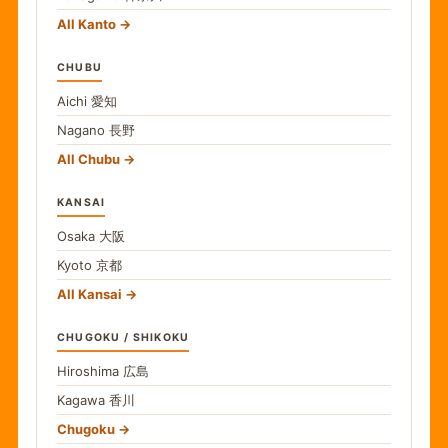
All Kanto
CHUBU
Aichi
愛知
Nagano
長野
All Chubu
KANSAI
Osaka
大阪
Kyoto
京都
All Kansai
CHUGOKU / SHIKOKU
Hiroshima
広島
Kagawa
香川
Chugoku