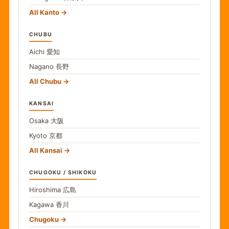
All Kanto
CHUBU
Aichi
愛知
Nagano
長野
All Chubu
KANSAI
Osaka
大阪
Kyoto
京都
All Kansai
CHUGOKU / SHIKOKU
Hiroshima
広島
Kagawa
香川
Chugoku