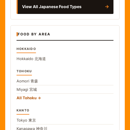
→
View All Japanese Food Types
FOOD BY AREA
HOKKAIDO
Hokkaido
北海道
TOHOKU
Aomori
青森
Miyagi
宮城
All Tohoku
KANTO
Tokyo
東京
Kanagawa
神奈川