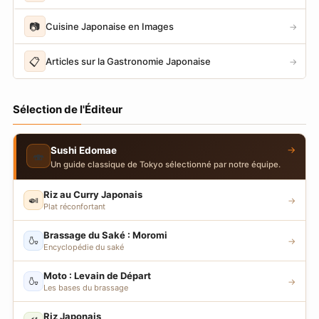
📷
Cuisine Japonaise en Images
→
📋
Articles sur la Gastronomie Japonaise
→
Sélection de l'Éditeur
→
Sushi Edomae
🍣
Un guide classique de Tokyo sélectionné par notre équipe.
Riz au Curry Japonais
🍛
→
Plat réconfortant
Brassage du Saké : Moromi
🍶
→
Encyclopédie du saké
Moto : Levain de Départ
🍶
→
Les bases du brassage
Riz Japonais