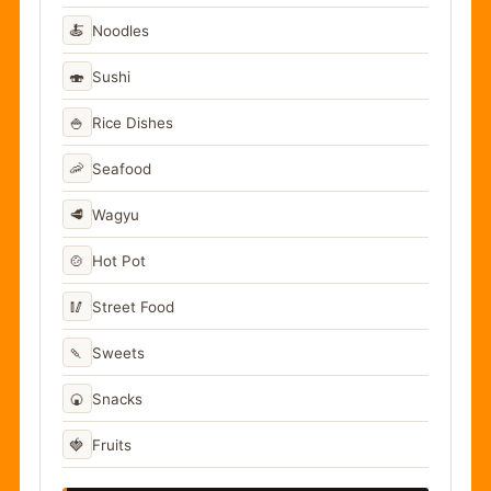
🍝
Noodles
🍣
Sushi
🍚
Rice Dishes
🦐
Seafood
🥩
Wagyu
🍲
Hot Pot
🥢
Street Food
🍡
Sweets
🍘
Snacks
🍓
Fruits