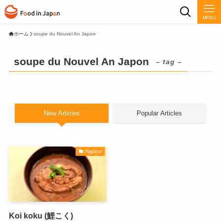
MENU
ホーム
soupe du Nouvel An Japon
soupe du Nouvel An Japon
– tag –
New Articles
Popular Articles
Nagano
Koi koku (鯉こく)