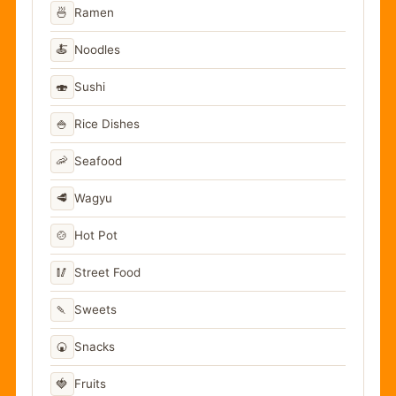
🍜
Ramen
🍝
Noodles
🍣
Sushi
🍚
Rice Dishes
🦐
Seafood
🥩
Wagyu
🍲
Hot Pot
🥢
Street Food
🍡
Sweets
🍘
Snacks
🍓
Fruits