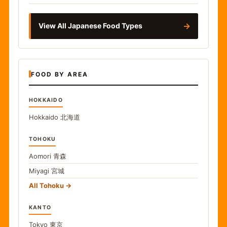
→
View All Japanese Food Types
FOOD BY AREA
HOKKAIDO
Hokkaido
北海道
TOHOKU
Aomori
青森
Miyagi
宮城
All Tohoku
KANTO
Tokyo
東京