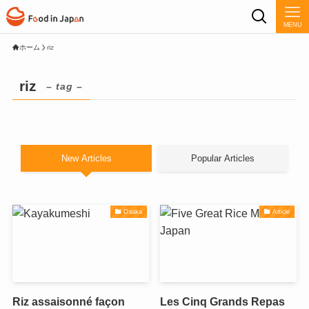
MENU
ホーム
riz
riz
– tag –
New Articles
Popular Articles
Osaka
Article
Riz assaisonné façon
Les Cinq Grands Repas