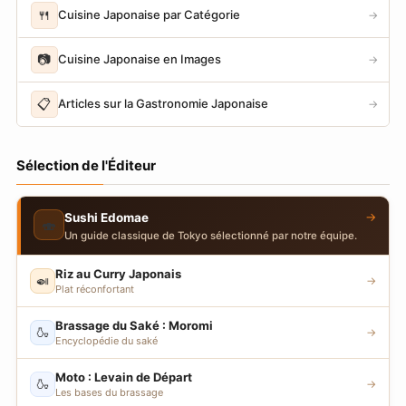
🍴
Cuisine Japonaise par Catégorie
→
📷
Cuisine Japonaise en Images
→
📋
Articles sur la Gastronomie Japonaise
→
Sélection de l'Éditeur
→
Sushi Edomae
🍣
Un guide classique de Tokyo sélectionné par notre équipe.
Riz au Curry Japonais
🍛
→
Plat réconfortant
Brassage du Saké : Moromi
🍶
→
Encyclopédie du saké
Moto : Levain de Départ
🍶
→
Les bases du brassage