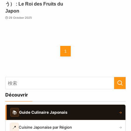
う） : Le Roi des Fruits du
Japon
29 October 2025
1
Découvrir
📚
Guide Culinaire Japonais
→
📍
Cuisine Japonaise par Région
→