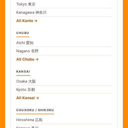
Tokyo
東京
Kanagawa
神奈川
All Kanto
CHUBU
Aichi
愛知
Nagano
長野
All Chubu
KANSAI
Osaka
大阪
Kyoto
京都
All Kansai
CHUGOKU / SHIKOKU
Hiroshima
広島