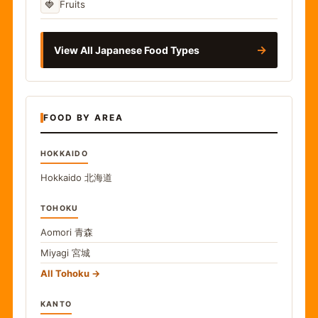
🍓
Fruits
→
View All Japanese Food Types
FOOD BY AREA
HOKKAIDO
Hokkaido
北海道
TOHOKU
Aomori
青森
Miyagi
宮城
All Tohoku
KANTO