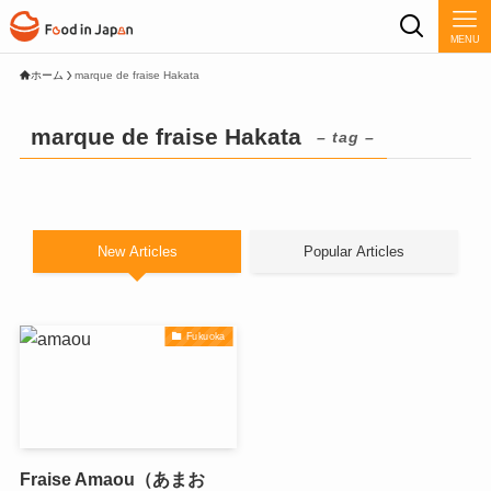
MENU
ホーム
marque de fraise Hakata
marque de fraise Hakata
– tag –
New Articles
Popular Articles
Fukuoka
Fraise Amaou（あまお