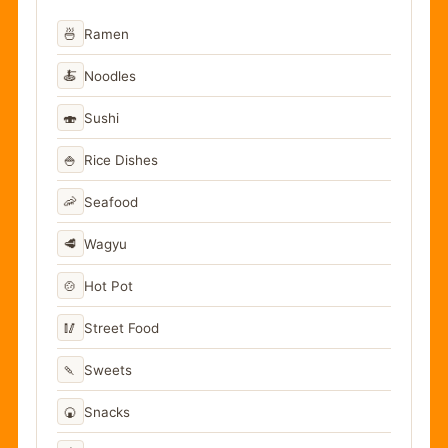
🍜
Ramen
🍝
Noodles
🍣
Sushi
🍚
Rice Dishes
🦐
Seafood
🥩
Wagyu
🍲
Hot Pot
🥢
Street Food
🍡
Sweets
🍘
Snacks