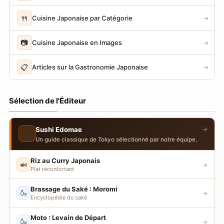
🍴
Cuisine Japonaise par Catégorie
→
📷
Cuisine Japonaise en Images
→
📋
Articles sur la Gastronomie Japonaise
→
Sélection de l'Éditeur
→
Sushi Edomae
🍣
Un guide classique de Tokyo sélectionné par notre équipe.
Riz au Curry Japonais
🍛
→
Plat réconfortant
Brassage du Saké : Moromi
🍶
→
Encyclopédie du saké
Moto : Levain de Départ
🍶
→