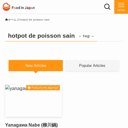
MENU
ホーム
hotpot de poisson sain
hotpot de poisson sain
– tag –
New Articles
Popular Articles
Fruits de mer japonais
Yanagawa Nabe (柳川鍋)