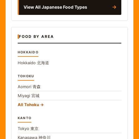
→
View All Japanese Food Types
FOOD BY AREA
HOKKAIDO
Hokkaido
北海道
TOHOKU
Aomori
青森
Miyagi
宮城
All Tohoku
KANTO
Tokyo
東京
Kanagawa
神奈川