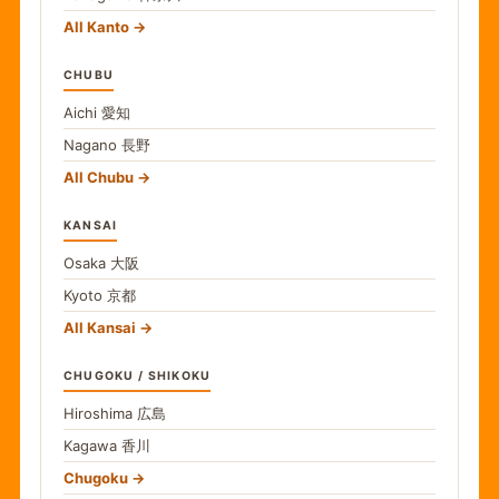
All Kanto
CHUBU
Aichi
愛知
Nagano
長野
All Chubu
KANSAI
Osaka
大阪
Kyoto
京都
All Kansai
CHUGOKU / SHIKOKU
Hiroshima
広島
Kagawa
香川
Chugoku