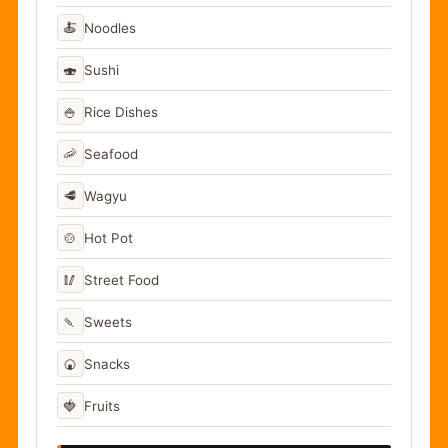
🍝
Noodles
🍣
Sushi
🍚
Rice Dishes
🦐
Seafood
🥩
Wagyu
🍲
Hot Pot
🥢
Street Food
🍡
Sweets
🍘
Snacks
🍓
Fruits