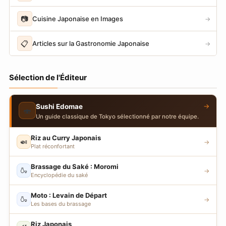
📷
Cuisine Japonaise en Images
→
📋
Articles sur la Gastronomie Japonaise
→
Sélection de l'Éditeur
→
Sushi Edomae
🍣
Un guide classique de Tokyo sélectionné par notre équipe.
Riz au Curry Japonais
🍛
→
Plat réconfortant
Brassage du Saké : Moromi
🍶
→
Encyclopédie du saké
Moto : Levain de Départ
🍶
→
Les bases du brassage
Riz Japonais