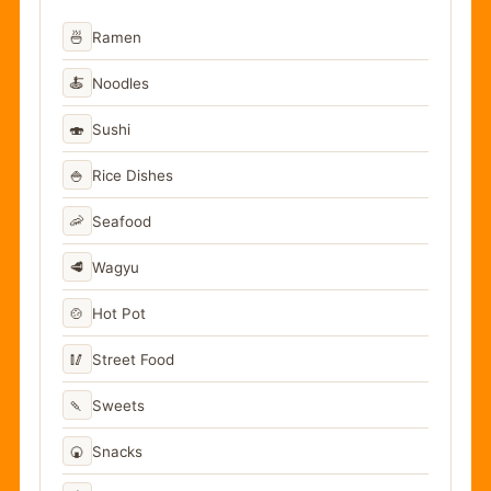
🍜
Ramen
🍝
Noodles
🍣
Sushi
🍚
Rice Dishes
🦐
Seafood
🥩
Wagyu
🍲
Hot Pot
🥢
Street Food
🍡
Sweets
🍘
Snacks