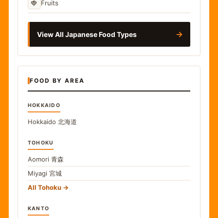
🍓
Fruits
→
View All Japanese Food Types
FOOD BY AREA
HOKKAIDO
Hokkaido
北海道
TOHOKU
Aomori
青森
Miyagi
宮城
All Tohoku
KANTO