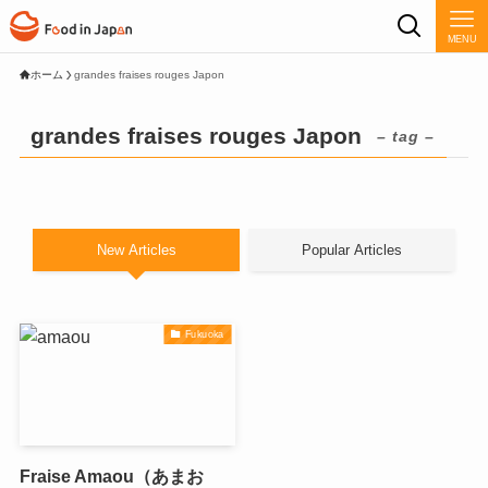
MENU
ホーム
grandes fraises rouges Japon
grandes fraises rouges Japon
– tag –
New Articles
Popular Articles
Fukuoka
Fraise Amaou（あまお