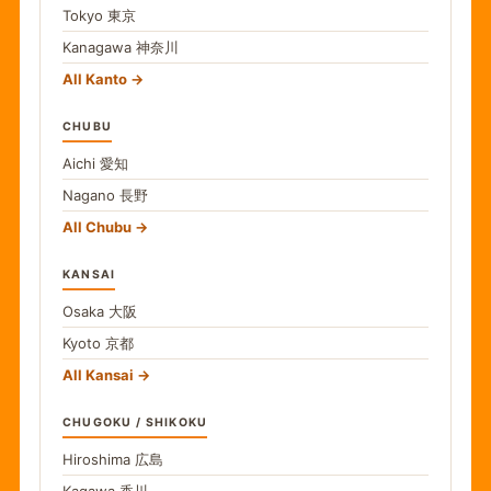
Tokyo
東京
Kanagawa
神奈川
All Kanto
CHUBU
Aichi
愛知
Nagano
長野
All Chubu
KANSAI
Osaka
大阪
Kyoto
京都
All Kansai
CHUGOKU / SHIKOKU
Hiroshima
広島