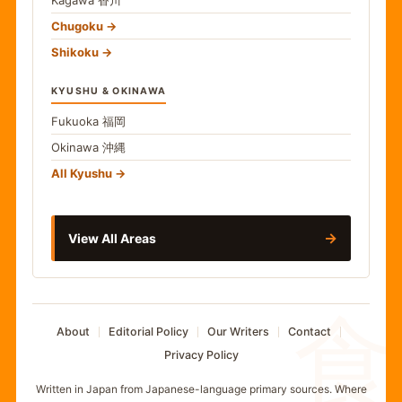
Kagawa
香川
Chugoku
Shikoku
KYUSHU & OKINAWA
Fukuoka
福岡
Okinawa
沖縄
All Kyushu
→
View All Areas
食
About
Editorial Policy
Our Writers
Contact
Privacy Policy
Written in Japan from Japanese-language primary sources. Where