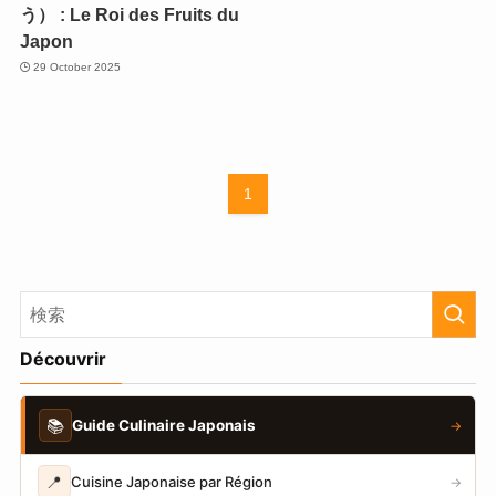
う） : Le Roi des Fruits du
Japon
29 October 2025
1
Découvrir
📚
Guide Culinaire Japonais
→
📍
Cuisine Japonaise par Région
→