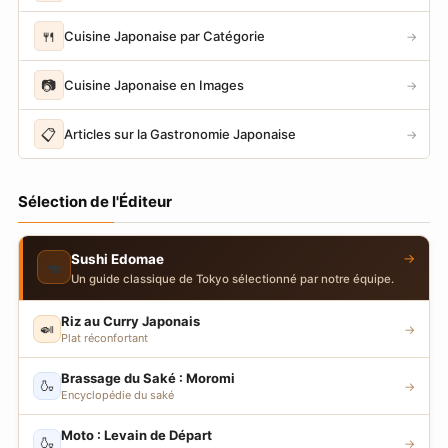
🍴
Cuisine Japonaise par Catégorie
→
📷
Cuisine Japonaise en Images
→
📋
Articles sur la Gastronomie Japonaise
→
Sélection de l'Éditeur
→
Sushi Edomae
🍣
Un guide classique de Tokyo sélectionné par notre équipe.
Riz au Curry Japonais
🍛
→
Plat réconfortant
Brassage du Saké : Moromi
🍶
→
Encyclopédie du saké
Moto : Levain de Départ
🍶
→