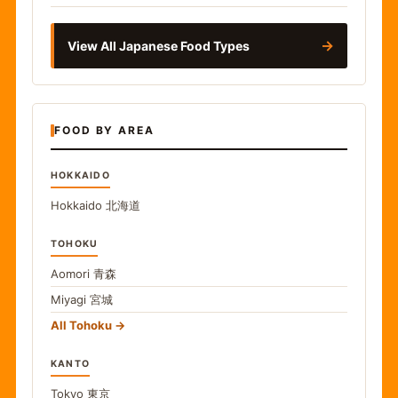
→
View All Japanese Food Types
FOOD BY AREA
HOKKAIDO
Hokkaido
北海道
TOHOKU
Aomori
青森
Miyagi
宮城
All Tohoku
KANTO
Tokyo
東京