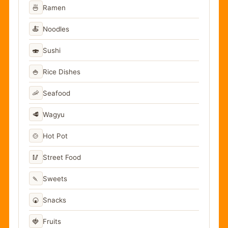
🍜
Ramen
🍝
Noodles
🍣
Sushi
🍚
Rice Dishes
🦐
Seafood
🥩
Wagyu
🍲
Hot Pot
🥢
Street Food
🍡
Sweets
🍘
Snacks
🍓
Fruits