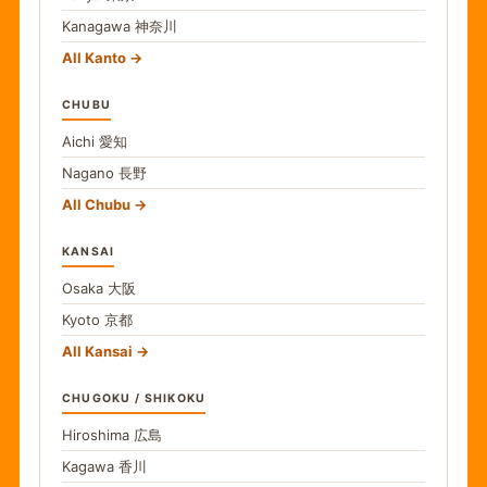
Kanagawa
神奈川
All Kanto
CHUBU
Aichi
愛知
Nagano
長野
All Chubu
KANSAI
Osaka
大阪
Kyoto
京都
All Kansai
CHUGOKU / SHIKOKU
Hiroshima
広島
Kagawa
香川