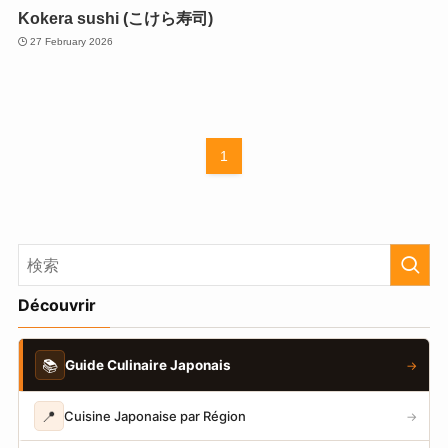
Kokera sushi (こけら寿司)
27 February 2026
1
Découvrir
📚
Guide Culinaire Japonais
→
📍
Cuisine Japonaise par Région
→