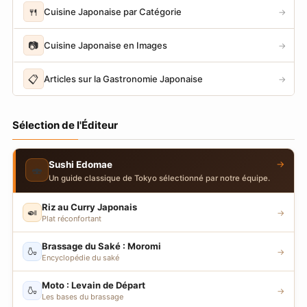
🍴
Cuisine Japonaise par Catégorie
→
📷
Cuisine Japonaise en Images
→
📋
Articles sur la Gastronomie Japonaise
→
Sélection de l'Éditeur
→
Sushi Edomae
🍣
Un guide classique de Tokyo sélectionné par notre équipe.
Riz au Curry Japonais
🍛
→
Plat réconfortant
Brassage du Saké : Moromi
🍶
→
Encyclopédie du saké
Moto : Levain de Départ
🍶
→
Les bases du brassage