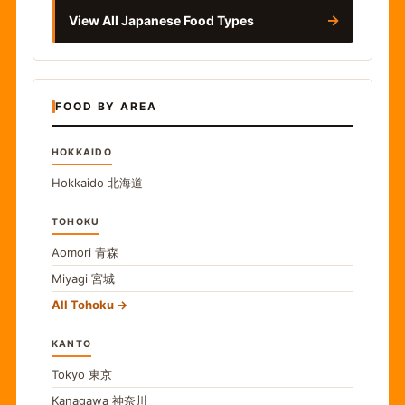
→
View All Japanese Food Types
FOOD BY AREA
HOKKAIDO
Hokkaido
北海道
TOHOKU
Aomori
青森
Miyagi
宮城
All Tohoku
KANTO
Tokyo
東京
Kanagawa
神奈川