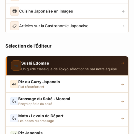
📷
Cuisine Japonaise en Images
→
📋
Articles sur la Gastronomie Japonaise
→
Sélection de l'Éditeur
→
Sushi Edomae
🍣
Un guide classique de Tokyo sélectionné par notre équipe.
Riz au Curry Japonais
🍛
→
Plat réconfortant
Brassage du Saké : Moromi
🍶
→
Encyclopédie du saké
Moto : Levain de Départ
🍶
→
Les bases du brassage
Riz Japonais