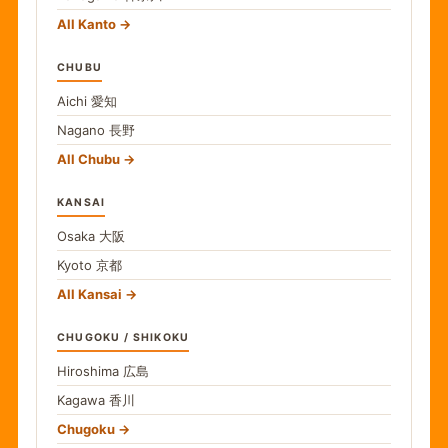
All Kanto
CHUBU
Aichi
愛知
Nagano
長野
All Chubu
KANSAI
Osaka
大阪
Kyoto
京都
All Kansai
CHUGOKU / SHIKOKU
Hiroshima
広島
Kagawa
香川
Chugoku