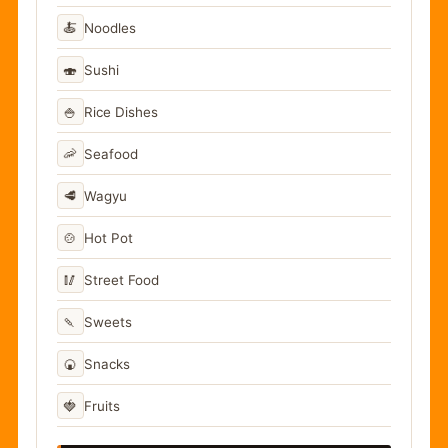
🍝
Noodles
🍣
Sushi
🍚
Rice Dishes
🦐
Seafood
🥩
Wagyu
🍲
Hot Pot
🥢
Street Food
🍡
Sweets
🍘
Snacks
🍓
Fruits