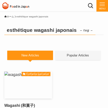
MENU
ホーム
esthétique wagashi japonais
esthétique wagashi japonais
– tag –
New Articles
Popular Articles
Confiseries japonaises
Wagashi (和菓子)