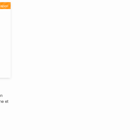
Japon
un
ne et