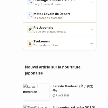
Brassage du Saké : Moromi
🍶
→
Encyclopédie du saké
Moto : Levain de Départ
🍶
→
Les bases du brassage
Riz Japonais
🌾
→
Guide de l'aliment de base
Tsukemen
🍜
→
Culture des nouilles
Nouvel article sur la nourriture
japonaise
Karashi Mentaiko (辛子明太
子)
7 août 2026
Fujinomiya Yakisoba (富士宮