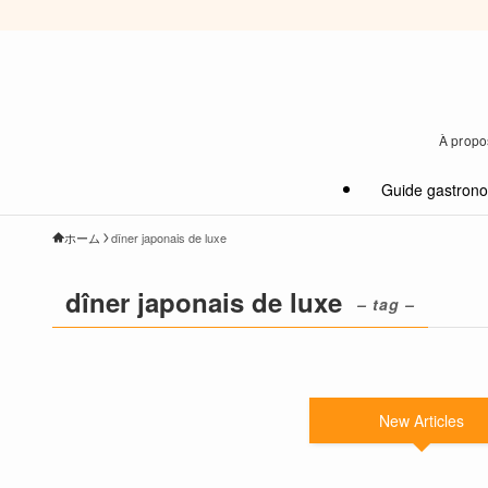
À propos
Guide gastron
ホーム
dîner japonais de luxe
dîner japonais de luxe
– tag –
New Articles