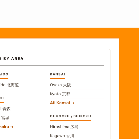
D BY AREA
AIDO
KANSAI
ido
北海道
Osaka
大阪
Kyoto
京都
KU
All Kansai
i
青森
CHUGOKU / SHIKOKU
i
宮城
ohoku
Hiroshima
広島
Kagawa
香川