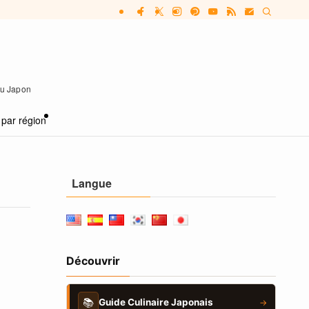
 au Japon
 par région
Langue
Découvrir
📚
Guide Culinaire Japonais
→