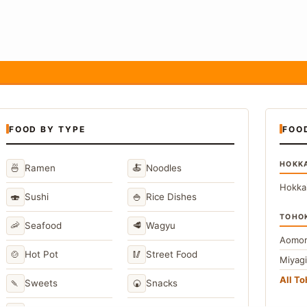
FOOD BY TYPE
FOO
HOKK
🍜
🍝
Ramen
Noodles
Hokka
🍣
🍚
Sushi
Rice Dishes
TOHO
🦐
🥩
Seafood
Wagyu
Aomor
🍲
🥢
Hot Pot
Street Food
Miyag
All T
🍡
🍘
Sweets
Snacks