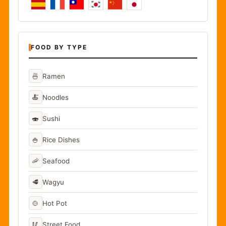
FOOD BY TYPE
🍜
Ramen
🍝
Noodles
🍣
Sushi
🍚
Rice Dishes
🦐
Seafood
🥩
Wagyu
🍲
Hot Pot
🥢
Street Food