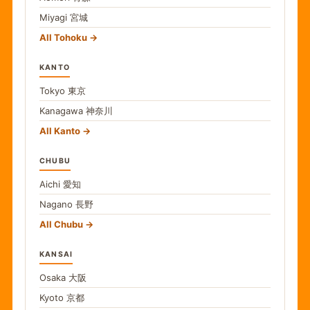
Miyagi
宮城
All Tohoku
KANTO
Tokyo
東京
Kanagawa
神奈川
All Kanto
CHUBU
Aichi
愛知
Nagano
長野
All Chubu
KANSAI
Osaka
大阪
Kyoto
京都