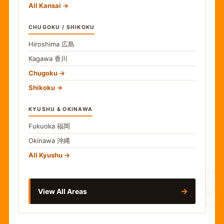
All Kansai
CHUGOKU / SHIKOKU
Hiroshima
広島
Kagawa
香川
Chugoku
Shikoku
KYUSHU & OKINAWA
Fukuoka
福岡
Okinawa
沖縄
食
All Kyushu
→
View All Areas