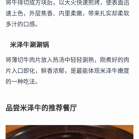
将牛排切成方块后，以大火快速煎烤，使表面迅
速上色，外层焦香、内里柔嫩，带来扎实却柔软
多汁的口感。
米泽牛涮涮锅
将薄切牛肉片放入热汤中轻轻涮熟，刚煮好的肉
片入口即化，鲜香浓郁，是最能体现米泽牛嫩度
的一种吃法。
品尝米泽牛的推荐餐厅