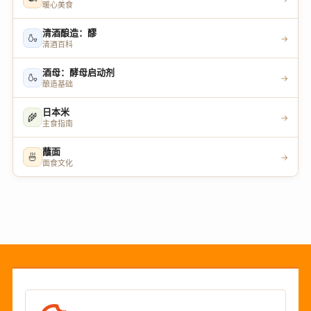
暖心美食
清酒酿造：醪
🍶
→
清酒百科
酒母：酵母启动剂
🍶
→
酿造基础
日本米
🌾
→
主食指南
蘸面
🍜
→
面食文化