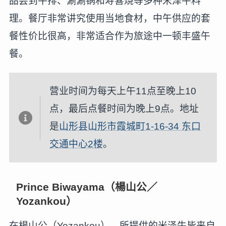
品尝到牛排、涮涮锅和寿喜烧等多种米泽牛料
理。餐厅非常讲究使用当地食材，中午供应的套
餐性价比很高，非常适合作为旅途中一顿丰盛午
餐。
营业时间为每天上午11点至晚上10
点，最后点餐时间为晚上9点。地址
是
山形县山形市霞城町1-16-34 东口
交通中心2楼
。
Prince Biwayama（楊山公／
Yozankou）
在楊山公（Yozankou），所提供的米泽牛皆来自