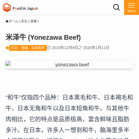
MENU
ホーム
东北
宫城
米泽牛 (Yonezawa Beef)
2019年12月9日
2026年1月11日
东北
宫城
日本和牛
“和牛”仅指四个品种：日本黑毛和牛、日本褐毛和
牛、日本无角和牛以及日本短角和牛。与其他牛
肉相比，它的特点是品质极高，富含鲜味且脂肪
多汁。在日本，许多人一想到和牛，脑海里多半