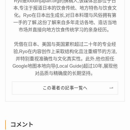
Ryo是foodinjapan.org的撰稿人,该媒体总部位于日
本,专注于报道日本的饮食传统、地方特色与饮食文
化。Ryo在日本出生成长,对日本料理与风俗拥有第
一手的了解,这份了解来自多年走访各地、造访当地
市场并直接向地方饮食传统学习的亲身经历。
凭借在日本、美国与英国累积超过二十年的专业经
验,Ryo在内容创作上采取结构化且注重细节的方法,
并特别重视准确性与文化真实性。此外,他也担任
Google地图本地向导(Local Guide)超过10年,展现他
对品质与精确度的长期坚持。
この著者の記事一覧へ
コメント