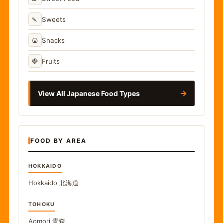
🍡
Sweets
🍘
Snacks
🍓
Fruits
→
View All Japanese Food Types
FOOD BY AREA
HOKKAIDO
Hokkaido
北海道
TOHOKU
Aomori
青森