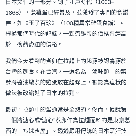
日本文化的一部分。到了江戶時代（1603–
1868），煮雞蛋已經普及，並激發了專門的食譜
書，如《玉子百珍》（100種異常雞蛋食譜）。
根據那個時代的記錄，一顆煮雞蛋的價格曾經高
於一碗蕎麥麵的價格。
我們今天看到的煮卵在拉麵上的起源被認為源於
台灣的麵食。在台灣，一道名為「滷味麵」的菜
肴將醬油燉煮的雞蛋放在麵條上，被認為這樣的
做法被改編進了日本的拉麵。
最初，拉麵中的蛋通常是全熟的。然而，據說第
一個將溏心或“溏心”煮卵作為拉麵配料的是東京葛
西的「ちばき屋」。透過應用傳統的日本烹飪技