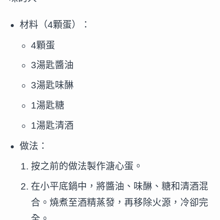
材料（4顆蛋）：
4顆蛋
3湯匙醬油
3湯匙味醂
1湯匙糖
1湯匙清酒
做法：
按之前的做法製作溏心蛋。
在小平底鍋中，將醬油、味醂、糖和清酒混
合。燒煮至酒精蒸發，再移除火源，冷卻完
全。