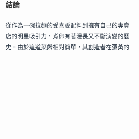
結論
從作為一碗拉麵的受喜愛配料到擁有自己的專賣
店的明星吸引力，煮卵有著漫長又不斷演變的歷
史。由於這道菜餚相對簡單，其創造者在蛋黃的
精確調味和烹煮時間中展現出奉獻精神。無論您
是否尋求著名店家還是嘗試自製獨特的煮卵，我
們希望您能盡情探訪煮卵深邃美味的世界。