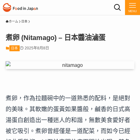
MENU
ホーム
日本
煮卵 (Nitamago) – 日本醬油滷蛋
2025年8月8日
日本
煮卵，作為拉麵碗中的一道熟悉的配料，是絕對
的美味。其軟嫩的蛋黃如果醬般，鹹香的日式高
湯蛋白創造出一種迷人的和諧，無數美食愛好者
被它吸引。煮卵曾經僅是一道配菜，而如今已經