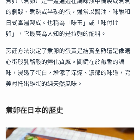
煮卵（煮卵）是一道通過在調味液中醃製或煮煮
的剝殼、煮熟或半熟的蛋，通常以醬油、味醂和
日式高湯製成。也稱為「味玉」或「味付け
卵」，它最廣為人知的是拉麵的配料。
烹飪方法決定了煮卵的蛋黃是結實全熟還是像溏
心蛋般乳酪般的熔化質感。關鍵在於鹹香的調
味，浸透了蛋白，增添了深邃、濃郁的味道，完
美衬托出雞蛋的純天然風味。
煮卵在日本的歷史