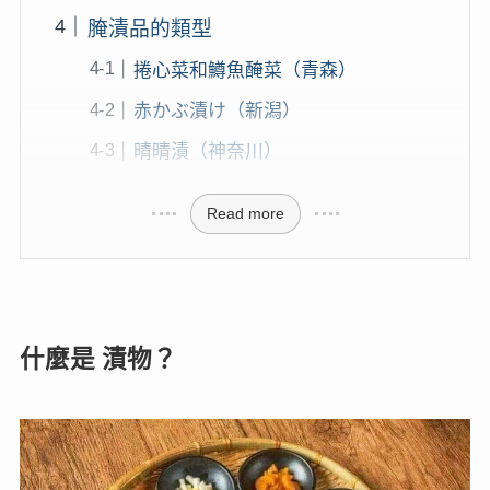
腌漬品的類型
捲心菜和鱒魚醃菜（青森）
赤かぶ漬け（新潟）
晴晴漬（神奈川）
Read more
什麼是 漬物？