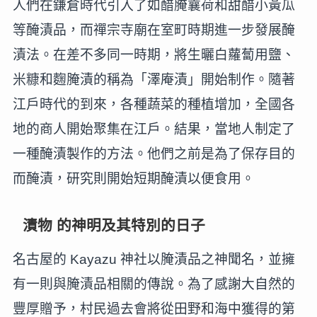
人們在鎌倉時代引入了如醋腌蘘荷和甜醋小黃瓜
等醃漬品，而禪宗寺廟在室町時期進一步發展醃
漬法。在差不多同一時期，將生曬白蘿蔔用鹽、
米糠和麴腌漬的稱為「澤庵漬」開始制作。隨著
江戶時代的到來，各種蔬菜的種植增加，全國各
地的商人開始聚集在江戶。結果，當地人制定了
一種醃漬製作的方法。他們之前是為了保存目的
而醃漬，研究則開始短期醃漬以便食用。
漬物 的神明及其特別的日子
名古屋的 Kayazu 神社以腌漬品之神聞名，並擁
有一則與腌漬品相關的傳說。為了感謝大自然的
豐厚贈予，村民過去會將從田野和海中獲得的第