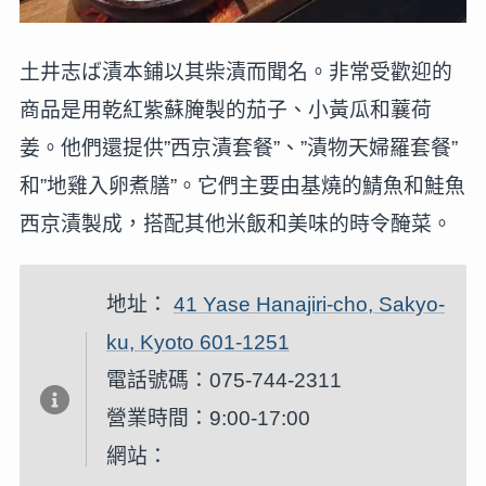
土井志ば漬本鋪以其柴漬而聞名。非常受歡迎的
商品是用乾紅紫蘇腌製的茄子、小黃瓜和蘘荷
姜。他們還提供”西京漬套餐”、”漬物天婦羅套餐”
和”地雞入卵煮膳”。它們主要由基燒的鯖魚和鮭魚
西京漬製成，搭配其他米飯和美味的時令醃菜。
地址：
41 Yase Hanajiri-cho, Sakyo-
ku, Kyoto 601-1251
電話號碼：075-744-2311
營業時間：9:00-17:00
網站：