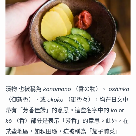
漬物 也被稱為
konomono
（香の物）、
oshinko
（御新香）、或
okōkō
（御香々），均在日文中
帶有「芳香佳餚」的意思。這些名字中的
ko
or
kō
（香）部分是表示「芳香」的意思。此外，在
某些地區，如秋田縣，這被稱為「茄子腌菜」