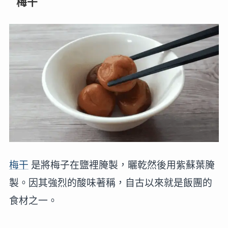
梅干
梅干
是將梅子在鹽裡腌製，曬乾然後用紫蘇葉腌
製。因其強烈的酸味著稱，自古以來就是飯團的
食材之一。