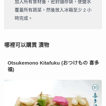
加入所有食材後，密封儲存袋，使鹽水
覆蓋所有蔬菜，然後放入冰箱至少 2 小
時完成。
哪裡可以購買 漬物
Otsukemono Kitafuku (おつけもの 喜多
福)