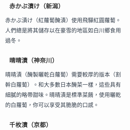
赤かぶ漬け（新潟）
赤かぶ漬け（紅蘿蔔醃漬）使用飛驒紅圓蘿蔔。
人們總是將其儲存以在豪雪的地區如白川鄉食用
過冬。
晴晴漬（神奈川）
晴晴漬（醃製曬乾白蘿蔔）需要較厚的版本（割
幹白蘿蔔）。和大多數日本醃菜一樣，這些具有
細膩的略帶甜味。晴晴漬是標準菜餚，使用曬乾
的白蘿蔔，你可以享受其脆脆的口感。
千枚漬（京都）