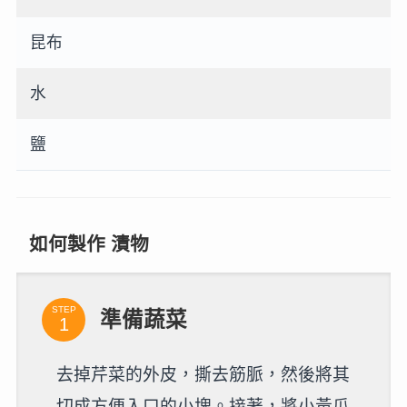
昆布
水
鹽
如何製作 漬物
STEP
準備蔬菜
去掉芹菜的外皮，撕去筋脈，然後將其
切成方便入口的小塊。接著，將小黃瓜